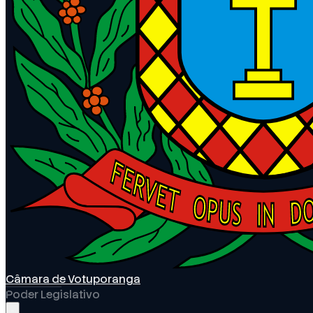
Câmara de Votuporanga
Poder Legislativo
Abrir menu