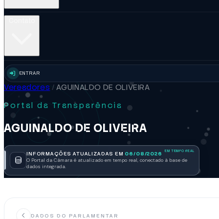
Contato
ENTRAR
Vereadores
/
AGUINALDO DE OLIVEIRA
Portal da Transparência
AGUINALDO DE OLIVEIRA
INFORMAÇÕES ATUALIZADAS EM
06/08/2026
O Portal da Câmara é atualizado em tempo real, conectado à base de
dados integrada.
DADOS DO PARLAMENTAR