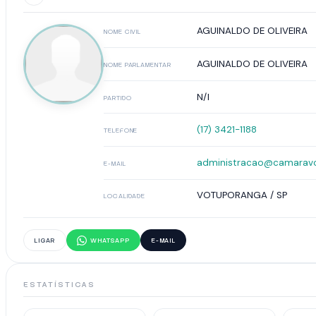
AGUINALDO DE OLIVEIRA
NOME CIVIL
AGUINALDO DE OLIVEIRA
NOME PARLAMENTAR
N/I
PARTIDO
(17) 3421-1188
TELEFONE
administracao@camaravo
E-MAIL
VOTUPORANGA / SP
LOCALIDADE
LIGAR
WHATSAPP
E-MAIL
ESTATÍSTICAS