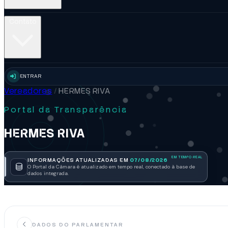
Contato
ENTRAR
Vereadores
/
HERMES RIVA
Portal da Transparência
HERMES RIVA
INFORMAÇÕES ATUALIZADAS EM
07/08/2026
O Portal da Câmara é atualizado em tempo real, conectado à base de
dados integrada.
DADOS DO PARLAMENTAR