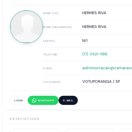
HERMES RIVA
NOME CIVIL
HERMES RIVA
NOME PARLAMENTAR
N/I
PARTIDO
(17) 3421-1188
TELEFONE
administracao@camaravo
E-MAIL
VOTUPORANGA / SP
LOCALIDADE
LIGAR
WHATSAPP
E-MAIL
ESTATÍSTICAS