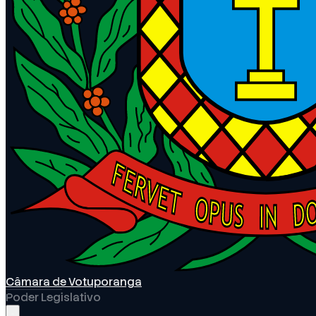
Câmara de Votuporanga
Poder Legislativo
Abrir menu