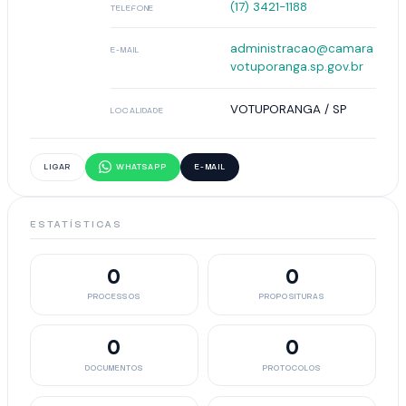
(17) 3421-1188
TELEFONE
administracao@camara
E-MAIL
votuporanga.sp.gov.br
VOTUPORANGA / SP
LOCALIDADE
LIGAR
WHATSAPP
E-MAIL
ESTATÍSTICAS
0
0
PROCESSOS
PROPOSITURAS
0
0
DOCUMENTOS
PROTOCOLOS