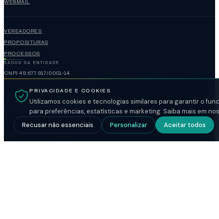
WEBMAIL
VEREADORES
PROPOSITURAS
PROCESSOS
DADOS DA ENTIDADE
CNPJ 49.677.917/0001-14
RUA VENEZUELA, 3819 — VILA AMÉRICA
VOTUPORANGA / SP — CEP 15502-105
PRIVACIDADE E COOKIES
(17)3421-1188
Utilizamos cookies e tecnologias similares para garantir o fu
administracao@camaravotuporanga.sp.gov.br
www.camaravotuporanga.sp.gov.br
para preferências, estatísticas e marketing. Saiba mais em no
Recusar não essenciais
Personalizar
Aceitar todos
HORÁRIO DE FUNCIONAMENTO
ABERTO
SEGUNDA A SEXTA
08:00-17:00
SESSÃO ORDINÁRIA
SEGUNDA-FEIRA
18:00