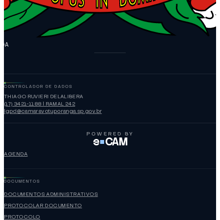
NGA
CONTROLADOR DE DADOS
THIAGO RUVIERI DELALIBERA
(17) 3421-1188 | RAMAL 242
lgpd@camaravotuporanga.sp.gov.br
POWERED BY
e
CAM
AGENDA
DOCUMENTOS
DOCUMENTOS ADMINISTRATIVOS
PROTOCOLAR DOCUMENTO
PROTOCOLO