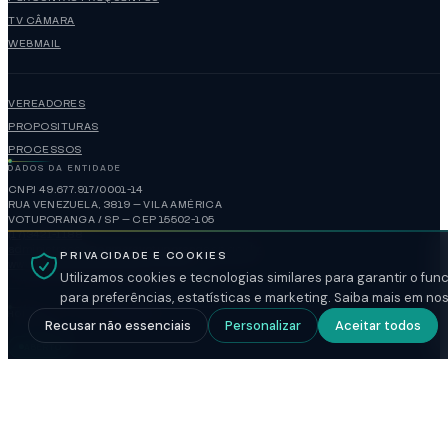
TV CÂMARA
WEBMAIL
VEREADORES
PROPOSITURAS
PROCESSOS
DADOS DA ENTIDADE
CNPJ 49.677.917/0001-14
RUA VENEZUELA, 3819 — VILA AMÉRICA
VOTUPORANGA / SP — CEP 15502-105
(17)3421-1188
administracao@camaravotuporanga.sp.gov.br
PRIVACIDADE E COOKIES
www.camaravotuporanga.sp.gov.br
Utilizamos cookies e tecnologias similares para garantir o fu
para preferências, estatísticas e marketing. Saiba mais em no
HORÁRIO DE FUNCIONAMENTO
Recusar não essenciais
Personalizar
Aceitar todos
ABERTO
SEGUNDA A SEXTA
08:00-17:00
SESSÃO ORDINÁRIA