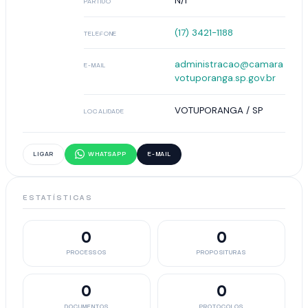
N/I
PARTIDO
(17) 3421-1188
TELEFONE
administracao@camara
E-MAIL
votuporanga.sp.gov.br
VOTUPORANGA / SP
LOCALIDADE
LIGAR
WHATSAPP
E-MAIL
ESTATÍSTICAS
0
0
PROCESSOS
PROPOSITURAS
0
0
DOCUMENTOS
PROTOCOLOS