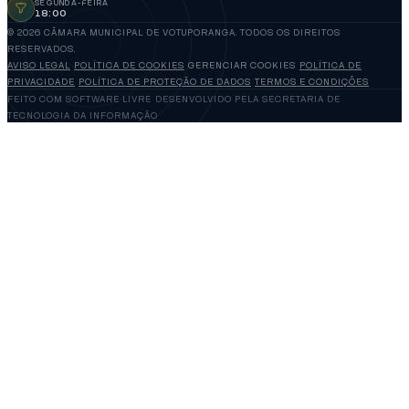
SEGUNDA-FEIRA
18:00
© 2026 CÂMARA MUNICIPAL DE VOTUPORANGA. TODOS OS DIREITOS
RESERVADOS.
AVISO LEGAL
POLÍTICA DE COOKIES
GERENCIAR COOKIES
POLÍTICA DE
PRIVACIDADE
POLÍTICA DE PROTEÇÃO DE DADOS
TERMOS E CONDIÇÕES
FEITO COM SOFTWARE LIVRE
DESENVOLVIDO PELA SECRETARIA DE
TECNOLOGIA DA INFORMAÇÃO