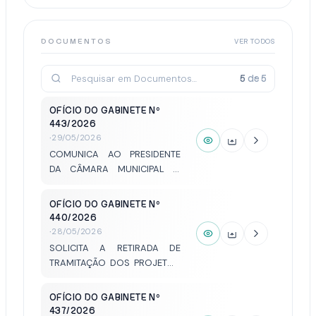
PERMANENTE DE PREVENÇÃO
ÀS DROGAS NAS ESCOLAS DA
REDE PÚBLICA.
DOCUMENTOS
VER TODOS
5
de
5
OFÍCIO DO GABINETE Nº
443/2026
·
29/05/2026
COMUNICA AO PRESIDENTE
DA CÂMARA MUNICIPAL O
AFASTAMENTO DO CARGO DE
VEREADOR PARA TRATAR DE
OFÍCIO DO GABINETE Nº
INTERESSE PARTICULAR,
440/2026
CONFORME ART. 86, INCISO III,
·
28/05/2026
DO REGIMENTO INTERNO E
SOLICITA A RETIRADA DE
ART. 31, INCISO III, DA LEI
TRAMITAÇÃO DOS PROJETOS
ORGÂNICA MUNICIPAL.
DE LEI NºS 87 E 88/2026.
OFÍCIO DO GABINETE Nº
437/2026