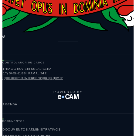
NGA
CONTROLADOR DE DADOS
THIAGO RUVIERI DELALIBERA
(17) 3421-1188 | RAMAL 242
lgpd@camaravotuporanga.sp.gov.br
POWERED BY
e
CAM
AGENDA
DOCUMENTOS
DOCUMENTOS ADMINISTRATIVOS