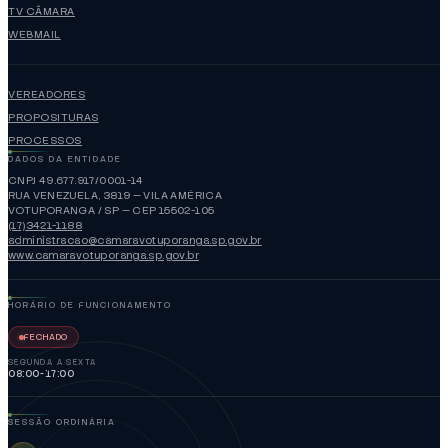
TV CÂMARA
WEBMAIL
VEREADORES
PROPOSITURAS
PROCESSOS
DADOS DA ENTIDADE
CNPJ 49.677.917/0001-14
RUA VENEZUELA, 3819 — VILA AMÉRICA
VOTUPORANGA / SP — CEP 15502-105
(17)3421-1188
administracao@camaravotuporanga.sp.gov.br
www.camaravotuporanga.sp.gov.br
HORÁRIO DE FUNCIONAMENTO
FECHADO
SEGUNDA A SEXTA
08:00-17:00
SESSÃO ORDINÁRIA