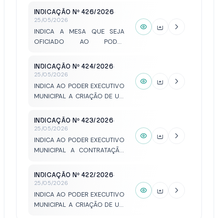
CONSCIENTIZAÇÃO DO
INDICAÇÃO Nº 426/2026
·
TRANSTORNO DO ESPECTRO
25/05/2026
AUTISTA (TEA) NA
INDICA A MESA QUE SEJA
SINALIZAÇÃO DAS VAGAS
OFICIADO AO PODER
DESTINADAS ÀS PESSOAS
EXECUTIVO ENCAMINHANDO
COM DEFICIÊNCIA.
ANTEPROJETO DE LEI QUE
INDICAÇÃO Nº 424/2026
·
TRATA SOBRE A CRIAÇÃO DO
25/05/2026
CONSELHO MUNICIPAL DE
INDICA AO PODER EXECUTIVO
IGUALDADE RACIAL, PARA QUE
MUNICIPAL A CRIAÇÃO DE UM
APÓS ESTUDOS O MESMO
PROGRAMA MUNICIPAL DE
SEJA ENVIADO NA FORMA DE
COMBATE À DEPRESSÃO,
INDICAÇÃO Nº 423/2026
·
PROJETO DE LEI PARA
ANSIEDADE E DEMAIS
25/05/2026
DELIBERAÇÃO DESTE
TRANSTORNOS EMOCIONAIS.
INDICA AO PODER EXECUTIVO
PARLAMENTO.
MUNICIPAL A CONTRATAÇÃO
DE MÉDICOS ESPECIALISTAS
PARA REFORÇAR OS
INDICAÇÃO Nº 422/2026
·
ATENDIMENTOS NA REDE
25/05/2026
PÚBLICA MUNICIPAL DE
INDICA AO PODER EXECUTIVO
SAÚDE.
MUNICIPAL A CRIAÇÃO DE UM
PROGRAMA MUNICIPAL