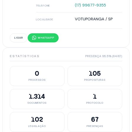
(17) 99677-9355
TELEFONE
VOTUPORANGA / SP
LOCALIDADE
LIGAR
WHATSAPP
ESTATÍSTICAS
PRESENÇA 95.5% (64/67)
0
105
PROCESSOS
PROPOSITURAS
1.314
1
DOCUMENTOS
PROTOCOLO
102
67
LEGISLAÇÃO
PRESENÇAS