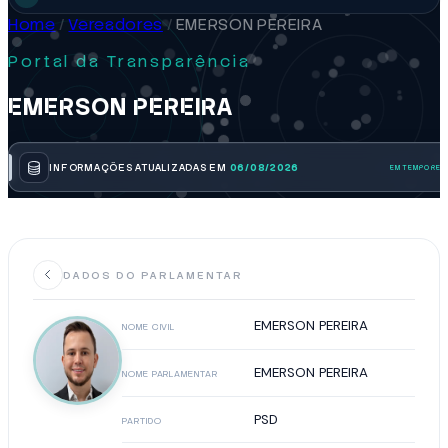
Home
/
Vereadores
/
EMERSON PEREIRA
Portal da Transparência
EMERSON PEREIRA
INFORMAÇÕES ATUALIZADAS EM
06/08/2026
DADOS DO PARLAMENTAR
EMERSON PEREIRA
NOME CIVIL
EMERSON PEREIRA
NOME PARLAMENTAR
PSD
PARTIDO