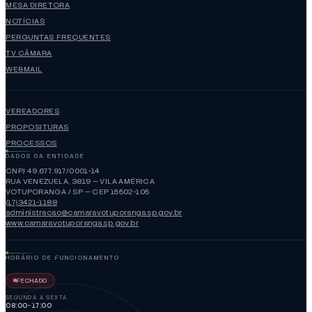
MESA DIRETORA
NOTÍCIAS
PERGUNTAS FREQUENTES
TV CÂMARA
WEBMAIL
VEREADORES
PROPOSITURAS
PROCESSOS
DADOS DA ENTIDADE
CNPJ 49.677.917/0001-14
RUA VENEZUELA, 3819 — VILA AMÉRICA
VOTUPORANGA / SP — CEP 15502-105
(17)3421-1188
administracao@camaravotuporanga.sp.gov.br
www.camaravotuporanga.sp.gov.br
HORÁRIO DE FUNCIONAMENTO
FECHADO
SEGUNDA A SEXTA
08:00-17:00