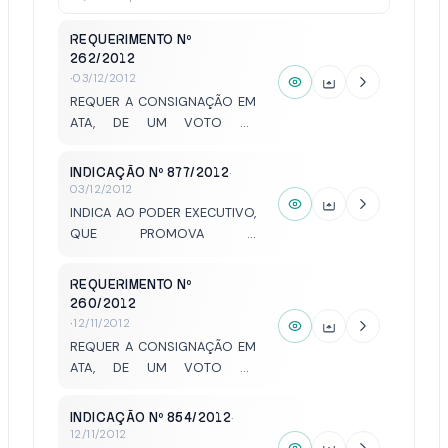
REQUERIMENTO Nº
262/2012
·
03/12/2012
REQUER A CONSIGNAÇÃO EM
ATA, DE UM VOTO DE
CONGRATULAÇÃO AO
PRESIDENTE DESTA CASA DE
INDICAÇÃO Nº 877/2012
·
LEIS, VEREADOR MEHDE
03/12/2012
MEIDÃO SLAIMAN KANSO,
INDICA AO PODER EXECUTIVO,
PELA CONQUISTA DE
QUE PROMOVA A
COBERTURAS PARA OS
INSTALAÇÃO DE SEMÁFOROS
PONTOS DE LINHAS URBANAS
MANUAIS EM CRUZAMENTOS
REQUERIMENTO Nº
NA VILA CARVALHO E
ONDE HÁ GRANDE FLUXO DE
260/2012
DEFRONTE À SEDE DA
PEDESTRES COMO DAS RUAS
·
12/11/2012
PROMOÇÃO SOCIAL.
SÃO PAULO E PADRE IZIDORO
REQUER A CONSIGNAÇÃO EM
CORDEIRO PARANHOS.
ATA, DE UM VOTO DE
CONGRATULAÇÃO AO
SENHOR EUGÊNIO DA SILVA
INDICAÇÃO Nº 854/2012
·
(TESOURINHA) PELA
12/11/2012