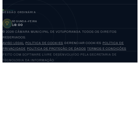
SESSÃO ORDINÁRIA
SEGUNDA-FEIRA
18:00
© 2026 CÂMARA MUNICIPAL DE VOTUPORANGA. TODOS OS DIREITOS
RESERVADOS.
AVISO LEGAL
POLÍTICA DE COOKIES
GERENCIAR COOKIES
POLÍTICA DE
PRIVACIDADE
POLÍTICA DE PROTEÇÃO DE DADOS
TERMOS E CONDIÇÕES
FEITO COM SOFTWARE LIVRE
DESENVOLVIDO PELA SECRETARIA DE
TECNOLOGIA DA INFORMAÇÃO