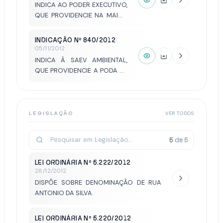
PASSAGEM DO MÊS DO
INDICA AO PODER EXECUTIVO,
MÚSICO, BEM COMO PELA
QUE PROVIDENCIE NA MAIOR
COMEMORAÇÃO DE SEU 80º
BREVIDADE POSSÍVEL A
ANIVERSÁRIO.
PASSAGEM DE MÁQUINA
INDICAÇÃO Nº 840/2012
·
NOVELADORA, BEM COMO
05/11/2012
COLOCAÇÃO DE CASCALHO
INDICA À SAEV AMBIENTAL,
NAS VIAS PÚBLICAS DA VILA
QUE PROVIDENCIE A PODA DE
CARVALHO.
ÁRVORES DE GRANDE PORTE
EXISTENTES ENTRE AS RUAS
JOANA NERDITO BARUFI E
ANESIA MENEZES DE LIMA,
LEGISLAÇÃO
VER TODOS
QUE INVADEM O LEITO
CARROÇÁVEL E ATRAPALHAM
5
de
5
A VISIBILIDADE DOS
MOTORISTAS QUE POR ALI
LEI ORDINÁRIA Nº 5.222/2012
·
TRAFEGAM.
28/12/2012
DISPÕE SOBRE DENOMINAÇÃO DE RUA
ANTONIO DA SILVA.
LEI ORDINÁRIA Nº 5.220/2012
·