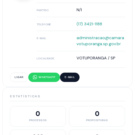
N/I
PARTIDO
(17) 3421-1188
TELEFONE
administracao@camara
E-MAIL
votuporanga.sp.gov.br
VOTUPORANGA / SP
LOCALIDADE
LIGAR
WHATSAPP
E-MAIL
ESTATÍSTICAS
0
0
PROCESSOS
PROPOSITURAS