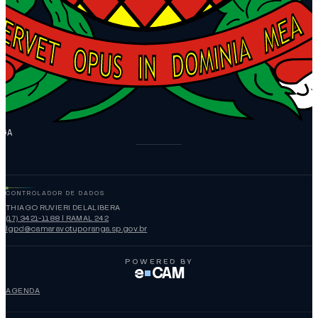
NGA
CONTROLADOR DE DADOS
THIAGO RUVIERI DELALIBERA
(17) 3421-1188 | RAMAL 242
lgpd@camaravotuporanga.sp.gov.br
POWERED BY
e
CAM
AGENDA