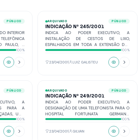
PÚBLICO
ARQUIVADO
PÚBLICO
INDICAÇÃO Nº 245/2001
INDICA AO PODER EXECUTIVO, A
LEFÔNICA
INSTALAÇÃO DE CESTOS DE LIXO,
O PAULO, A
ESPALHADOS EM TODA A EXTENSÃO DAS
100%
100%
TELEFONE
PRINCIPAIS RUAS DO CENTRO DA CIDADE.
DÊNCIAS DO
SERICÓRDIA.
23/04/2001
LUIZ GALISTEU
PÚBLICO
ARQUIVADO
PÚBLICO
INDICAÇÃO Nº 249/2001
CUTIVO, A
INDICA AO PODER EXECUTIVO, A
IS PARA A
DESIGNAÇÃO DE UMA TELEFONISTA PARA O
ÇADAS, UMA
HOSPITAL FORTUNATA GERMANO
100%
100%
NVADINDO O
POZZOBON, NO BAIRRO POZZOBON.
 SERVIÇO DE
S.
23/04/2001
GILVAN