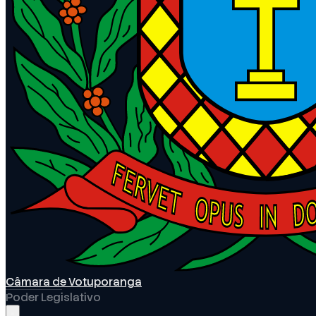
Câmara de Votuporanga
Poder Legislativo
Abrir menu