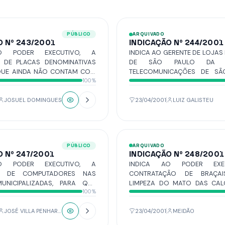
PÚBLICO
ARQUIVADO
O Nº 243/2001
INDICAÇÃO Nº 244/2001
O PODER EXECUTIVO, A
INDICA AO GERENTE DE LOJAS DO INTERIOR
O DE PLACAS DENOMINATIVAS
DE SÃO PAULO DA TE
QUE AINDA NÃO CONTAM COM
TELECOMUNICAÇÕES DE SÃ
100%
RÊNCIA, QUE SUBSTITUA AS
INSTALAÇÃO DE UM 
E QUE, A NÍVEL DE SUGESTÃO,
COMUNITÁRIO NAS DEPEN
NSTEM ALÉM DO NOME E A
GRÊMIO DA SANTA CASA DE MI
JOSUEL DOMINGUES
23/04/2001
LUIZ GALISTEU
 EQUIVALENTE, O CEP, UM
 MAIS PARA FACILITAR A
O DOS ENDEREÇOS.
PÚBLICO
ARQUIVADO
O Nº 247/2001
INDICAÇÃO Nº 248/2001
O PODER EXECUTIVO, A
INDICA AO PODER EXE
ÃO DE COMPUTADORES NAS
CONTRATAÇÃO DE BRAÇA
UNICIPALIZADAS, PARA QUE
LIMPEZA DO MATO DAS CAL
100%
INISTRADAS AULAS DE
VEZ QUE O MESMO ESTÁ I
A AOS ALUNOS DA REDE.
ASFALTO E ATRAPALHANDO O
VARREDURA DAS VIAS PÚBLICA
JOSÉ VILLA PENHARBEL
23/04/2001
MEIDÃO