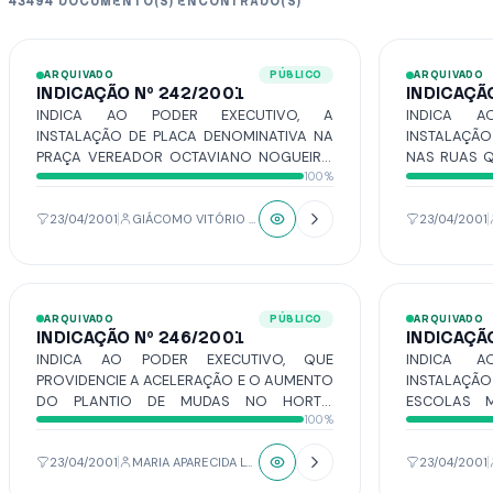
43494 DOCUMENTO(S) ENCONTRADO(S)
ARQUIVADO
PÚBLICO
ARQUIVADO
INDICAÇÃO Nº 242/2001
INDICAÇÃ
INDICA AO PODER EXECUTIVO, A
INDICA A
INSTALAÇÃO DE PLACA DENOMINATIVA NA
INSTALAÇÃ
PRAÇA VEREADOR OCTAVIANO NOGUEIRA,
NAS RUAS 
100%
NA VILA AURELIANO.
ESSA REFE
EXISTENTES 
ESTAS CO
23/04/2001
GIÁCOMO VITÓRIO LONGO ROVERI
23/04/2001
NUMERAÇÃO
RECURSO A
LOCALIZAÇÃ
ARQUIVADO
PÚBLICO
ARQUIVADO
INDICAÇÃO Nº 246/2001
INDICAÇÃ
INDICA AO PODER EXECUTIVO, QUE
INDICA A
PROVIDENCIE A ACELERAÇÃO E O AUMENTO
INSTALAÇ
DO PLANTIO DE MUDAS NO HORTO
ESCOLAS M
100%
FLORESTAL; PROIBA A PODA E CORTE DE
SEJAM M
ÁRVORES SEM AVALIAÇÃO TÉCNICA;
INFORMATIC
AGILIZAÇÃO NA RECUPERAÇÃO DAS MATAS
23/04/2001
MARIA APARECIDA LOPES ISIARA
23/04/2001
CILIARES E ETC, MEDIDAS NECESSÁRIAS A