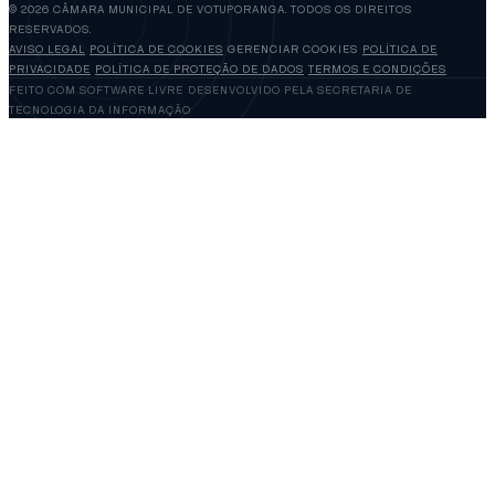
© 2026 CÂMARA MUNICIPAL DE VOTUPORANGA. TODOS OS DIREITOS
RESERVADOS.
AVISO LEGAL
POLÍTICA DE COOKIES
GERENCIAR COOKIES
POLÍTICA DE
PRIVACIDADE
POLÍTICA DE PROTEÇÃO DE DADOS
TERMOS E CONDIÇÕES
FEITO COM SOFTWARE LIVRE
DESENVOLVIDO PELA SECRETARIA DE
TECNOLOGIA DA INFORMAÇÃO