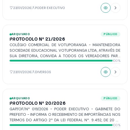
EXECUTIVA DO CINORP REALIZE UM ENCONTRO COM
PREFEITOS(AS), VEREADORES(AS) E GESTORES MUNICIPAIS,
23/01/2026
PODER EXECUTIVO
COM O OBJETIVO DE TRATAR DE ASSUNTOS RELACIONADOS
À IMPLANTAÇÃO DE UMA USINA DE TRIAGEM MECANIZADA –
UTM.
ARQUIVADO
PÚBLICO
PROTOCOLO Nº 21/2026
COLÉGIO COMERCIAL DE VOTUPORANGA - MANTENEDORA
SOCIEDADE EDUCACIONAL VOTUPORANGA LTDA, ATRAVÉS DE
SUA DIRETORIA, CONVIDA A TODOS OS VEREADORES PARA
100%
ESTAREM PARTICIPANDO DA SOLENIDADE DE FORMATURA DE
SEUS ALUNOS DO CURSO TÉCNICO EM ENFERMAGEM A
REALIZAR-SE NO PRÓXIMO DIA 27 DE JANEIRO DE 2026, ÀS
23/01/2026
DIVERSOS
20H NAS DEPENDÊNCIAS DA CÂMARA MUNICIPAL DE
VOTUPORANGA – PLENÁRIO DR. OCTÁVIO VISCARDI.
ARQUIVADO
PÚBLICO
PROTOCOLO Nº 20/2026
GAP/OF/Nº 019/2026 - PODER EXECUTIVO - GABINETE DO
PREFEITO - INFORMA O RECEBIMENTO DE IMPORTÂNCIAS NOS
TERMOS DO ARTIGO 2º DA LEI FEDERAL Nº. 9.452, DE 20 DE
100%
MARÇO DE 1997.