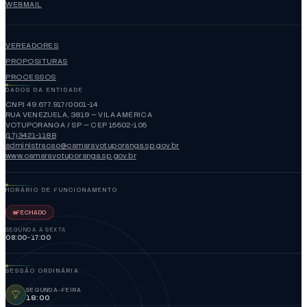
WEBMAIL
VEREADORES
PROPOSITURAS
PROCESSOS
DADOS DA ENTIDADE
CNPJ 49.677.917/0001-14
RUA VENEZUELA, 3819 — VILA AMÉRICA
VOTUPORANGA / SP — CEP 15502-105
(17)3421-1188
administracao@camaravotuporanga.sp.gov.br
www.camaravotuporanga.sp.gov.br
HORÁRIO DE FUNCIONAMENTO
FECHADO
SEGUNDA A SEXTA
08:00-17:00
SESSÃO ORDINÁRIA
SEGUNDA-FEIRA
18:00