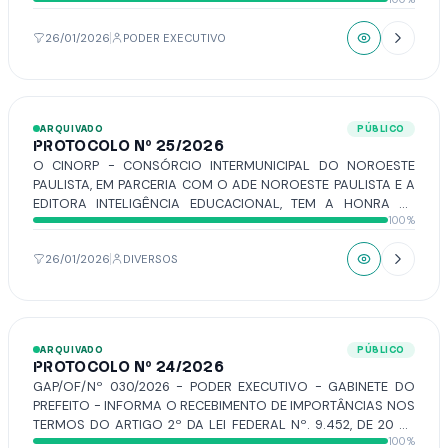
ORGÂNICA DO MUNICÍPIO A QUAL VISA TRANSMITIR
MENSAGEM DE ABERTURA DA SESSÃO LEGISLATIVA DO ANO
DE 2026, INFORMANDO À CÂMARA MUNICIPAL O ESTADO DAS
26/01/2026
PODER EXECUTIVO
OBRAS, SERVIÇOS E CONTAS MUNICIPAIS, BEM COMO O
PLANO DE GOVERNO PARA O ANO DE 2026.
ARQUIVADO
PÚBLICO
PROTOCOLO Nº 25/2026
O CINORP - CONSÓRCIO INTERMUNICIPAL DO NOROESTE
PAULISTA, EM PARCERIA COM O ADE NOROESTE PAULISTA E A
EDITORA INTELIGÊNCIA EDUCACIONAL, TEM A HONRA DE
100%
CONVIDAR A TODOS OS VEREADORES PARA PARTICIPAR DO
ALMOÇO DE CONFRATERNIZAÇÃO QUE REUNIRÁ OS
MUNICÍPIOS INTEGRANTES DO ADE NOROESTE PAULISTA. O
26/01/2026
DIVERSOS
ENCONTRO SERÁ REALIZADO NO DIA 06 DE FEVEREIRO DE
2026, ÀS 10 HORAS, NA ESTÂNCIA KRIK, E TEM COMO OBJETIVO
PROMOVER A INTEGRAÇÃO REGIONAL E REALIZAR A ELEIÇÃO
DO COMITÊ GESTOR DO ADE PARA O BIÊNIO 2026/2027 E A
ARQUIVADO
PÚBLICO
INSTITUIÇÃO DA ESCOLA DE GOVERNO DO CINORP,
PROTOCOLO Nº 24/2026
CONTANDO COM A PRESENÇA DE DIVERSAS AUTORIDADES E
GAP/OF/Nº 030/2026 - PODER EXECUTIVO - GABINETE DO
LIDERANÇAS REGIONAIS. NA OPORTUNIDADE, SERÁ
PREFEITO - INFORMA O RECEBIMENTO DE IMPORTÂNCIAS NOS
MINISTRADA A PALESTRA DE MILLENA ARAÚJO, COM O TEMA:
TERMOS DO ARTIGO 2º DA LEI FEDERAL Nº. 9.452, DE 20 DE
“RECURSOS PARA A EDUCAÇÃO: POTENCIALIZANDO A
100%
MARÇO DE 1997.