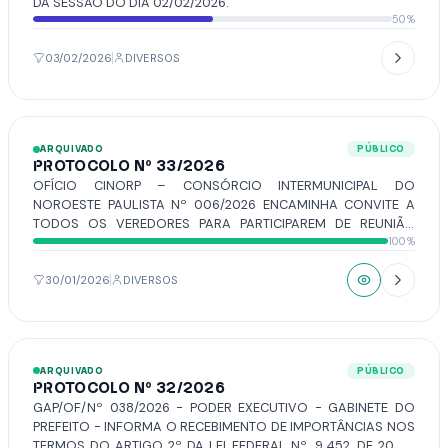
DA SESSÃO DO DIA 02/02/2026.
50%
03/02/2026
DIVERSOS
ARQUIVADO
PÚBLICO
PROTOCOLO Nº 33/2026
OFÍCIO CINORP – CONSÓRCIO INTERMUNICIPAL DO
NOROESTE PAULISTA Nº 006/2026 ENCAMINHA CONVITE A
TODOS OS VEREDORES PARA PARTICIPAREM DE REUNIÃO
100%
REGIONAL SOBRE GESTÃO DE RESÍDUOS SÓLIDOS URBANOS E
IMPLANTAÇÃO DE USINA DE TRIAGEM MECANIZADA A QUAL
SERÁ REALIZADA NO DIA 03 DE FEVEREIRO DE 2026 (TERÇA-
30/01/2026
DIVERSOS
FEIRA), ÀS 9H30, NO AUDITÓRIO DO CENTRO UNIVERSITÁRIO
DE VOTUPORANGA – UNIFEV.
ARQUIVADO
PÚBLICO
PROTOCOLO Nº 32/2026
GAP/OF/Nº 038/2026 - PODER EXECUTIVO - GABINETE DO
PREFEITO - INFORMA O RECEBIMENTO DE IMPORTÂNCIAS NOS
TERMOS DO ARTIGO 2º DA LEI FEDERAL Nº. 9.452, DE 20 DE