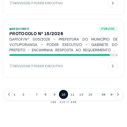
19/01/2026
PODER EXECUTIVO
ARQUIVADO
PÚBLICO
PROTOCOLO Nº 15/2026
GAP/OF/Nº 005/2026 - PREFEITURA DO MUNICÍPIO DE
VOTUPORANGA - PODER EXECUTIVO - GABINETE DO
PREFEITO - ENCAMINHA RESPOSTA AO REQUERIMENTO Nº
100%
306/2025, DE AUTORIA DO VEREADOR EMERSON PEREIRA.
19/01/2026
PODER EXECUTIVO
1
2
7
8
9
10
11
12
13
38
39
...
...
190
–
210
DE
808