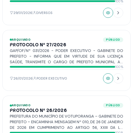
100%
MUNICIPAL), REGISTRADO NESTA CÂMARA MUNICIPAL QUE
TEM POR OBJETO INFORMAR SOBRE A SOLICITAÇÃO DE
INCLUSÃO DO ADITAMENTO E COMPLEMENTO AO PEDIDO
29/01/2026
DIVERSOS
ANTERIORMENTE APRESENTADO, QUE REQUER A ABERTURA DE
PROCEDIMENTO DE CONTROLADORIA INTERNA E SINDICÂNCIA
ADMINISTRATIVA EM DESFAVOR DE SECRETÁRIO MUNICIPAL.
ARQUIVADO
PÚBLICO
PROTOCOLO Nº 27/2026
GAP/OF/Nº 031/2026 - PODER EXECUTIVO - GABINETE DO
PREFEITO - INFORMA QUE EM VIRTUDE DE SUA LICENÇA
SAÚDE, TRANSMITE O CARGO DE PREFEITO MUNICIPAL AO
100%
VICE-PREFEITO, SR. LUIZ FERNANDO GÓES LIÉVANA, NO
PERÍODO DE 26 DE JANEIRO A 06 DE FEVEREIRO DE 2026, EM
ATENÇÃO SEÇÃO III, DO CAPÍTULO I, DO TÍTULO III, DA EMENDA
26/01/2026
PODER EXECUTIVO
A LEI ORGÂNICA DO MUNICÍPIO Nº 78.
ARQUIVADO
PÚBLICO
PROTOCOLO Nº 26/2026
PREFEITURA DO MUNICÍPIO DE VOTUPORANGA – GABINETE DO
PREFEITO – ENCAMINHA MENSAGEM Nº 010, DE 26 DE JANEIRO
DE 2026 EM CUMPRIMENTO AO ARTIGO 56, XXIII DA LEI
100%