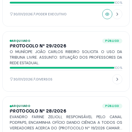
100%
CÓPIA DO BALANCETE GERAL DO MUNÍCIPIO DE
VOTUPORANGA, RECEITA E DESPESA, REFERENTE AO MÊS DE
DEZEMBRO DE 2025.
30/01/2026
PODER EXECUTIVO
ARQUIVADO
PÚBLICO
PROTOCOLO Nº 29/2026
O MUNÍCIPE JOÃO CARLOS RIBEIRO SOLICITA O USO DA
TRIBUNA LIVRE. ASSUNTO: SITUAÇÃO DOS PROFESSORES DA
REDE ESTADUAL.
100%
30/01/2026
DIVERSOS
ARQUIVADO
PÚBLICO
PROTOCOLO Nº 28/2026
EVANDRO FARINE ZELIOLI, RESPONSÁVEL PELO CANAL
PODPAPS, ENCAMINHA OFÍCIO DANDO CIÊNCIA A TODOS OS
VEREADORES ACERCA DO (PROTOCOLO Nº 19/2026 CAMARA