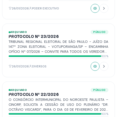
ARRECADAÇÃO MUNICIPAL A PARTIR DE MATERIAIS
VINCULADOS ÀS OBRIGATORIEDADES LEGAIS”.
26/01/2026
PODER EXECUTIVO
ARQUIVADO
PÚBLICO
PROTOCOLO Nº 23/2026
TRIBUNAL REGIONAL ELEITORAL DE SÃO PAULO - JUÍZO DA
147ª ZONA ELEITORAL - VOTUPORANGA/SP – ENCAMINHA
OFÍCIO Nº 07/2026 – CONVITE PARA TODOS OS VEREDORES
100%
PARTICIPAREM DA SOLENIDADE DE REINSTALAÇÃO DESTA 147ª
ZONA ELEITORAL EM SEU NOVO ENDEREÇO, PRAÇA DR.
FERNANDO COSTA, Nº 3355, CENTRO, VOTUPORANGA/SP, A
26/01/2026
DIVERSOS
REALIZAR-SE NO PRÓXIMO DIA 29 DE JANEIRO DE 2026, AS 17
HORAS, A QUAL SERÁ PRESIDIDA PELA DRA. GISLAINE DE BRITO
FALEIROS VENDRAMINI JUÍZA ELEITORAL DA 147 ZONA
ELEITORAL.
ARQUIVADO
PÚBLICO
PROTOCOLO Nº 22/2026
O CONSÓRCIO INTERMUNICIPAL DO NOROESTE PAULISTA –
CINORP, SOLICITA A CESSÃO DE USO DO PLENÁRIO “DR.
OCTÁVIO VISCARDI”, PARA O DIA 03 DE FEVEREIRO DE 2026,
100%
NO HORÁRIO DAS 8H30 ÀS 14H PARA A SECRETARIA