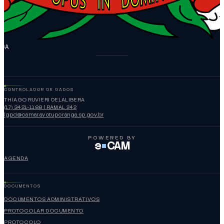
NGA
CONTROLADOR DE DADOS
THIAGO RUVIERI DELALIBERA
(17) 3421-1188 | RAMAL 242
lgpd@camaravotuporanga.sp.gov.br
POWERED BY
e
CAM
AGENDA
DOCUMENTOS
DOCUMENTOS ADMINISTRATIVOS
PROTOCOLAR DOCUMENTO
PROTOCOLO