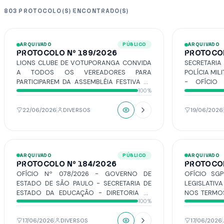
803 PROTOCOLO(S) ENCONTRADO(S)
ARQUIVADO
PÚBLICO
ARQUIVADO
PROTOCOLO Nº 189/2026
PROTOCOL
LIONS CLUBE DE VOTUPORANGA CONVIDA
SECRETARI
A TODOS OS VEREADORES PARA
POLÍCIA MIL
PARTICIPAREM DA ASSEMBLÉIA FESTIVA DE
- OFÍCIO 
100%
POSSE DA NOVA DIRETORIA ANO
COMANDANTE
LEONÍSTICO 2026/2027 A SER REALIZADA
POLÍCIA MIL
NO DIA 23/06/2026, ÀS 20H EM SUA SEDE
DO PLENÁRI
22/06/2026
DIVERSOS
19/06/2026
SOCIAL.
PARA REAL
PROGRAM
MUNICIPAL 
ARQUIVADO
PÚBLICO
ARQUIVADO
PROTOCOLO Nº 184/2026
PROTOCOL
OFÍCIO Nº 078/2026 - GOVERNO DE
OFÍCIO SGP
ESTADO DE SÃO PAULO - SECRETARIA DE
LEGISLATIV
ESTADO DA EDUCAÇÃO - DIRETORIA DE
NOS TERMOS
100%
ENSINO - REGIÃO DE VOTUPORANGA - EE
ATO DA MESA
PROFª. SARAH ARNOLDI BARBOSA -
ESTA CASA 
SOLICITA CESSÃO DE USO DO PLENÁRIO NO
DA MOÇÃO N
17/06/2026
DIVERSOS
17/06/2026