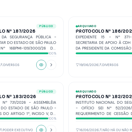
PÚBLICO
ARQUIVADO
O Nº 187/2026
PROTOCOLO Nº 186/20
A DA SEGURANÇA PÚBLICA -
EXPEDIENTE 15 - Nº 37
ITAR DO ESTADO DE SÃO PAULO
SECRETARIA DE APOIO À CDH
Nº 16BPMI-139/3000/26 DO
DA PRESIDENTE DA COMISSÃO 
100%
 DA TERCEIRA COMPANHIA DE
HUMANOS E LEGISLAÇÃO PARTI
ITAR - SOLICITA A UTILIZAÇÃO
SENADO FEDERAL (CDH), 
O NO DIA 23 DE JUNHO ÀS 19H
DAMARES ALVES, ACUSA O R
DIVERSOS
19/06/2026
DIVERSOS
IZAÇAO DE FORMATURA DO
DA MOÇÃO DE APOIO Nº 
A (PROERD) DA ESCOLA
AUTORIA DOSA VEREADORE
CLARY BRANDÃO BERTONCINI.
MORENO, CABO RENATO ABDA
DESPACHANTE, DANIEL DAV
PÚBLICO
ARQUIVADO
ROMANI, GASPAR, MARCÃO BR
O Nº 183/2026
PROTOCOLO Nº 182/20
NATIELLY GAMA, O WART
 Nº 731/2026 - ASSEMBLÉIA
INSTITUTO NACIONAL DO SE
FERRARI, RICARDO BOZO, S
A DO ESTADO DE SÃO PAULO -
- OFÍCIO SEI Nº 52/2026
FARMÁCIA E VILMAR DA 
 DO ARTIGO 1º, INCISO V, DO
REQUERIMENTO DE CESSÃO
INFORMA QUE A MOÇÃO SERÁ
100%
 Nº 11, DE 2021, ENCAMINHA A
PLENÁRIO, SALAS DE REUNIÃO E 
TRAMITAÇÃO DA INDICAÇÃO Nº
DE LEIS CÓPIA DA APROVAÇÃO
03/07/2026, NO PERÍODO ENTRE
DE AUTORIA DA SENADOR
º429/2025.
PODER EXECUTIVO
16/06/2026