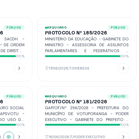
PÚBLICO
ARQUIVADO
PÚBLICO
26
PROTOCOLO Nº 185/2026
1- SACDH -
MINISTÉRIO DA EDUCAÇÃO - GABINETE DO
 - DE ORDEM
MINISTRO - ASSESSORIA DE ASSUNTOS
DE DIREITOS
PARLAMENTARES E FEDERATIVOS -
100%
100%
CIPATIVA DO
ESPLANADA DOS MINISTÉRIOS –
A SENADORA
ENCAMINHA OFÍCIO Nº
ECEBIMENTO
3055/2026/ASPAR/GM/GM-MEC EM
17/06/2026
DIVERSOS
7/2026 DE
RESPOSTA AO OFÍCIO DO GABINETE Nº
S SARGENTO
422/2026/GV DE AUTORIA DO VEREADOR O
LA, CARLIM
WARTÃO E VILMAR DA FARMÁCIA.
ID, DEBORA
PÚBLICO
ARQUIVADO
PÚBLICO
AZ, MEIDÃO,
26
PROTOCOLO Nº 181/2026
ÃO, OSMAIR
GURO SOCIAL
GAP/OF/Nº 296/2026 - PREFEITURA DO
ERGINHO DA
/APSVOTU -
MUNICÍPIO DE VOTUPORANGA - PODER
FARMÁCIA -
 DO USO DO
EXECUTIVO - GABINETE DO PREFEITO -
 JUNTADA À
100%
100%
WIFI, NO DIA
ENCAMINHA RESPOSTA AO REQUERIMENTO
 6, DE 2026,
 8H AS 16H.
Nº 74/2026, DE AUTORIA DA VEREADORA
A DAMARES
DÉBORA ROMANI.
NÃO HÁ OU NÃO INFORMADO
16/06/2026
PODER EXECUTIVO