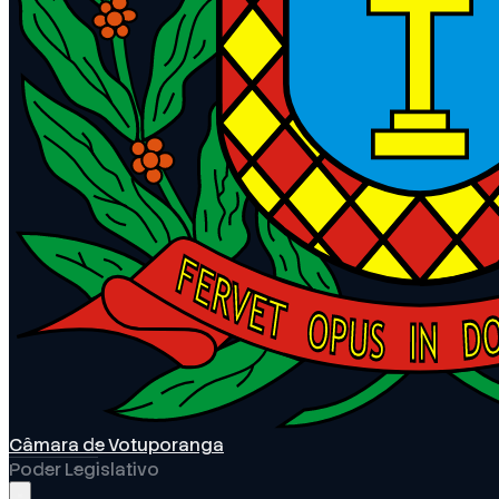
Câmara de Votuporanga
Poder Legislativo
Abrir menu