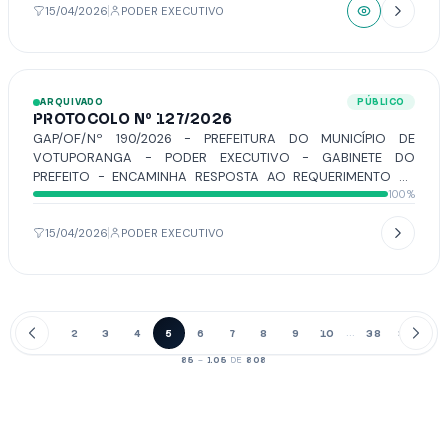
15/04/2026
PODER EXECUTIVO
ARQUIVADO
PÚBLICO
PROTOCOLO Nº 127/2026
GAP/OF/Nº 190/2026 - PREFEITURA DO MUNICÍPIO DE
VOTUPORANGA - PODER EXECUTIVO - GABINETE DO
PREFEITO - ENCAMINHA RESPOSTA AO REQUERIMENTO Nº
100%
49/2026, DE AUTORIA DO VEREADOR EMERSON PEREIRA.
15/04/2026
PODER EXECUTIVO
1
2
3
4
5
6
7
8
9
10
38
39
...
85
–
105
DE
808