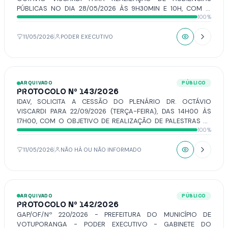
PÚBLICAS NO DIA 28/05/2026 ÀS 9H30MIN E 10H, COM O
100%
TEMA APRECIAÇÃO E AVALIAÇÃO DO CUMPRIMENTO DAS
METAS FISCAIS CORRESPONDENTE AO 1° QUADRIMESTRE DO
EXERCÍCIO FINANCEIRO DE 2026 E EXECUÇÃO ORÇAMENTÁRIA
11/05/2026
PODER EXECUTIVO
DA SAÚDE CORRESPONDENTE AO 1° QUADRIMESTRE DO
EXERCÍCIO FINANCEIRO DE 2026.
ARQUIVADO
PÚBLICO
PROTOCOLO Nº 143/2026
IDAV, SOLICITA A CESSÃO DO PLENÁRIO DR. OCTÁVIO
VISCARDI PARA 22/09/2026 (TERÇA-FEIRA), DAS 14H00 ÀS
17H00, COM O OBJETIVO DE REALIZAÇÃO DE PALESTRAS DE
100%
CONSCIENTIZAÇÃO SETEMBRO VERDE.
11/05/2026
NÃO HÁ OU NÃO INFORMADO
ARQUIVADO
PÚBLICO
PROTOCOLO Nº 142/2026
GAP/OF/Nº 220/2026 - PREFEITURA DO MUNICÍPIO DE
VOTUPORANGA - PODER EXECUTIVO - GABINETE DO