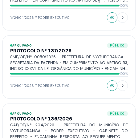
PREFEITO - EM CUMPRIMENTO AO ARTIGO 51, §1º, INCISO I DA
100%
LEI FEDERAL COMPLEMENTAR Nº 101/2000 – LEI DE
RESPONSABILIDADE FISCAL PARA ENCAMINHAR A VOSSA
SENHORIA O BALANÇO GERAL DO MUNICÍPIO, REFERENTE AO
24/04/2026
PODER EXECUTIVO
EXERCÍCIO DE 2025.
ARQUIVADO
PÚBLICO
PROTOCOLO Nº 137/2026
SMF/OF/Nº 0050/2026 - PREFEITURA DE VOTUPORANGA -
SECRETARIA DA FAZENDA - EM CUMPRIMENTO AO ARTIGO 53,
INCISO XXXVII DA LEI ORGÂNICA DO MUNICÍPIO - ENCAMINHA
100%
CÓPIA DO BALANCETE GERAL DO MUNÍCIPIO DE
VOTUPORANGA, RECEITA E DESPESA, REFERENTE AO MÊS DE
MARÇO DE 2026.
24/04/2026
PODER EXECUTIVO
ARQUIVADO
PÚBLICO
PROTOCOLO Nº 136/2026
GAP/OF/Nº 204/2026 - PREFEITURA DO MUNICÍPIO DE
VOTUPORANGA - PODER EXECUTIVO - GABINETE DO
PREFEITO - ENCAMINHA RESPOSTA AO REQUERIMENTO Nº