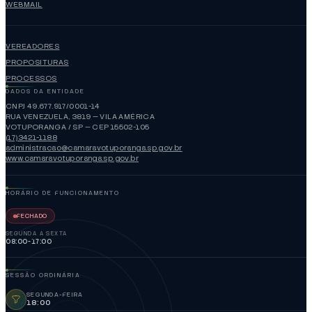
WEBMAIL
VEREADORES
PROPOSITURAS
PROCESSOS
DADOS DA ENTIDADE
CNPJ 49.677.917/0001-14
RUA VENEZUELA, 3819 — VILA AMÉRICA
VOTUPORANGA / SP — CEP 15502-105
(17)3421-1188
administracao@camaravotuporanga.sp.gov.br
www.camaravotuporanga.sp.gov.br
HORÁRIO DE FUNCIONAMENTO
FECHADO
SEGUNDA A SEXTA
08:00-17:00
SESSÃO ORDINÁRIA
SEGUNDA-FEIRA
18:00