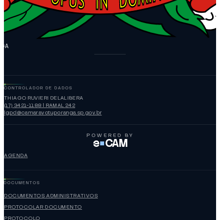
NGA
CONTROLADOR DE DADOS
THIAGO RUVIERI DELALIBERA
(17) 3421-1188 | RAMAL 242
lgpd@camaravotuporanga.sp.gov.br
POWERED BY
e
CAM
AGENDA
DOCUMENTOS
DOCUMENTOS ADMINISTRATIVOS
PROTOCOLAR DOCUMENTO
PROTOCOLO