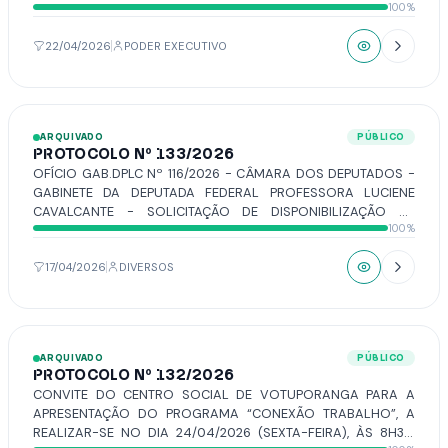
100%
MARÇO DE 1997.
22/04/2026
PODER EXECUTIVO
ARQUIVADO
PÚBLICO
PROTOCOLO Nº 133/2026
OFÍCIO GAB.DPLC Nº 116/2026 - CÂMARA DOS DEPUTADOS -
GABINETE DA DEPUTADA FEDERAL PROFESSORA LUCIENE
CAVALCANTE - SOLICITAÇÃO DE DISPONIBILIZAÇÃO DE
100%
ESPAÇO PARA REALIZAÇÃO DE AUDIÊNCIA PÚBLICA COM O
FITO DE DEBATER A IMPLEMENTAÇÃO DA LEI Nº 15.326/26, QUE
DISPÕE SOBRE O ENQUADRAMENTO E A VALORIZAÇÃO DAS
17/04/2026
DIVERSOS
PROFISSIONAIS DA EDUCAÇÃO INFANTIL.
ARQUIVADO
PÚBLICO
PROTOCOLO Nº 132/2026
CONVITE DO CENTRO SOCIAL DE VOTUPORANGA PARA A
APRESENTAÇÃO DO PROGRAMA “CONEXÃO TRABALHO”, A
REALIZAR-SE NO DIA 24/04/2026 (SEXTA-FEIRA), ÀS 8H30,