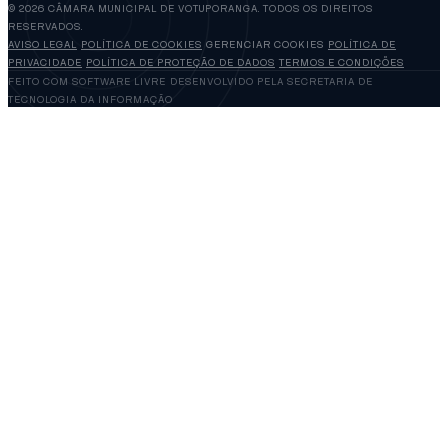
© 2026 CÂMARA MUNICIPAL DE VOTUPORANGA. TODOS OS DIREITOS
RESERVADOS.
AVISO LEGAL
POLÍTICA DE COOKIES
GERENCIAR COOKIES
POLÍTICA DE
PRIVACIDADE
POLÍTICA DE PROTEÇÃO DE DADOS
TERMOS E CONDIÇÕES
FEITO COM SOFTWARE LIVRE
DESENVOLVIDO PELA SECRETARIA DE
TECNOLOGIA DA INFORMAÇÃO