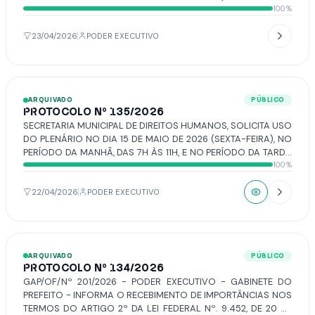
100%
54/2026, DE AUTORIA DO VEREADOR WARTÃO.
23/04/2026
PODER EXECUTIVO
ARQUIVADO
PÚBLICO
PROTOCOLO Nº 135/2026
SECRETARIA MUNICIPAL DE DIREITOS HUMANOS, SOLICITA USO
DO PLENÁRIO NO DIA 15 DE MAIO DE 2026 (SEXTA-FEIRA), NO
PERÍODO DA MANHÃ, DAS 7H ÀS 11H, E NO PERÍODO DA TARDE,
100%
DAS 13H ÀS 17H, PARA A REALIZAÇÃO DA PALESTRA
“FORMAÇÃO EM LETRAMENTO RACIAL”.
22/04/2026
PODER EXECUTIVO
ARQUIVADO
PÚBLICO
PROTOCOLO Nº 134/2026
GAP/OF/Nº 201/2026 - PODER EXECUTIVO - GABINETE DO
PREFEITO - INFORMA O RECEBIMENTO DE IMPORTÂNCIAS NOS
TERMOS DO ARTIGO 2º DA LEI FEDERAL Nº. 9.452, DE 20 DE