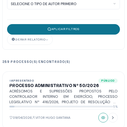
APLICAR FILTROS
GERAR RELATÓRIO
259 PROCESSO(S) ENCONTRADO(S)
APRESENTADO
PÚBLICO
PROCESSO ADMINISTRATIVO Nº 50/2026
ACRÉSCIMOS E SUPRESSÕES PROPOSTOS PELO
CONTROLADOR INTERNO EM EXERCÍCIO, PROCESSO
LEGISLATIVO Nº 416/2026, PROJETO DE RESOLUÇÃO Nº
5%
3/2026, EMENTA: DISPÕE SOBRE A ORGANIZAÇÃO DO SISTEMA
DE CONTROLE INTERNO DO PODERLEGISLATIVO DE
VOTUPORANGA E DÁ OUTRAS PROVIDÊNCIAS.
09/04/2026
VITOR HUGO SANTANA