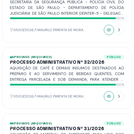
SECRETARIA DA SEGURANÇA PÚBLICA - POLÍCIA CIVIL DO
ESTADO DE SÃO PAULO - DEPARTAMENTO DE POLÍCIA
JUDICIÁRIA DE SÃO PAULO INTERIOR DEINTER-5 - DELEGACIA
100%
SECCIONAL DE POLÍCIA DE VOTUPORANGA DR. RUBENS
GERALDI BERTOLO - CARTÓRIO CRIMINAL – ENCAMINHA
OFÍCIO N° 11/2026 – REFERENTE AO INQUÉRITO POLICIAL Nº
05/03/2026
MAURILO PIMENTA DE MORAIS
01/2026 – SOLICITA A APRESENTAÇÃO DE CÓPIA OFICIAL DAS
GRAVAÇÕES INTEGRAIS DAS SESSÕES DOS DIAS 26 DE
JANEIRO E 02 DE FEVEREIRO DE 2026.
APROVADO (ARQUIVADO)
PÚBLICO
PROCESSO ADMINISTRATIVO Nº 32/2026
AQUISIÇÃO DE CAFÉ E DEMAIS INSUMOS DESTINADOS AO
PREPARO E AO SERVIMENTO DE BEBIDAS QUENTES, COM
ENTREGA PARCELADA E SOB DEMANDA, PARA ATENDER O
100%
CONSUMO REGULAR DA CÂMARA MUNICIPAL DE
VOTUPORANGA PELO PERÍODO DE 01 (UM) ANO.
05/03/2026
MAURILO PIMENTA DE MORAIS
APROVADO (ARQUIVADO)
PÚBLICO
PROCESSO ADMINISTRATIVO Nº 31/2026