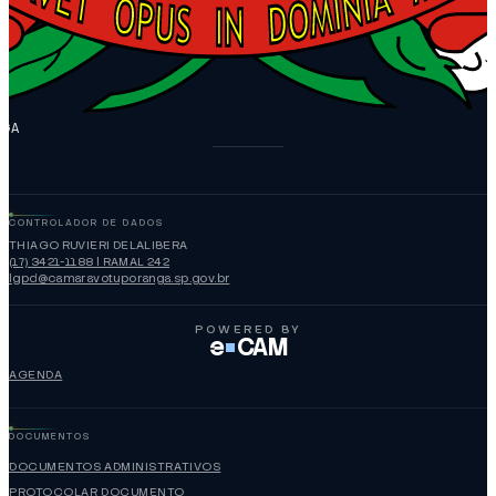
NGA
CONTROLADOR DE DADOS
THIAGO RUVIERI DELALIBERA
(17) 3421-1188 | RAMAL 242
lgpd@camaravotuporanga.sp.gov.br
POWERED BY
e
CAM
AGENDA
DOCUMENTOS
DOCUMENTOS ADMINISTRATIVOS
PROTOCOLAR DOCUMENTO