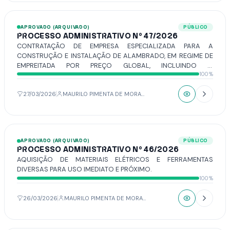
DEMAIS PEÇAS TÉCNICAS QUE INTEGRARÃO O FUTURO EDITAL
DE LICITAÇÃO E O CONTRATO.
APROVADO (ARQUIVADO)
PÚBLICO
PROCESSO ADMINISTRATIVO Nº 47/2026
CONTRATAÇÃO DE EMPRESA ESPECIALIZADA PARA A
CONSTRUÇÃO E INSTALAÇÃO DE ALAMBRADO, EM REGIME DE
EMPREITADA POR PREÇO GLOBAL, INCLUINDO O
100%
FORNECIMENTO DE TODOS OS MATERIAIS, EQUIPAMENTOS E
MÃO DE OBRA NECESSÁRIOS, CONFORME ESPECIFICAÇÕES
TÉCNICAS.
27/03/2026
MAURILO PIMENTA DE MORAIS
APROVADO (ARQUIVADO)
PÚBLICO
PROCESSO ADMINISTRATIVO Nº 46/2026
AQUISIÇÃO DE MATERIAIS ELÉTRICOS E FERRAMENTAS
DIVERSAS PARA USO IMEDIATO E PRÓXIMO.
100%
26/03/2026
MAURILO PIMENTA DE MORAIS