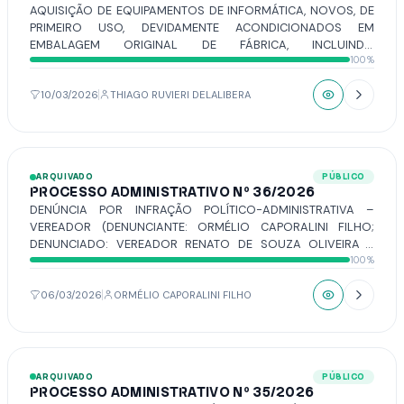
AQUISIÇÃO DE EQUIPAMENTOS DE INFORMÁTICA, NOVOS, DE
PRIMEIRO USO, DEVIDAMENTE ACONDICIONADOS EM
EMBALAGEM ORIGINAL DE FÁBRICA, INCLUINDO
100%
COMPUTADORES DO TIPO DESKTOP, NOTEBOOKS,
MONITORES, PERIFÉRICOS E DEMAIS ACESSÓRIOS
NECESSÁRIOS AO SEU PLENO FUNCIONAMENTO, DESTINADOS
10/03/2026
THIAGO RUVIERI DELALIBERA
AO ATENDIMENTO DAS DEMANDAS OPERACIONAIS E
ADMINISTRATIVAS DOS DIVERSOS SETORES DA CÂMARA
MUNICIPAL DE VOTUPORANGA, CONFORME TERMO DE
REFERÊNCIA.
ARQUIVADO
PÚBLICO
PROCESSO ADMINISTRATIVO Nº 36/2026
DENÚNCIA POR INFRAÇÃO POLÍTICO-ADMINISTRATIVA –
VEREADOR (DENUNCIANTE: ORMÉLIO CAPORALINI FILHO;
DENUNCIADO: VEREADOR RENATO DE SOUZA OLIVEIRA -
100%
CABO RENATO ABDALA.
06/03/2026
ORMÉLIO CAPORALINI FILHO
ARQUIVADO
PÚBLICO
PROCESSO ADMINISTRATIVO Nº 35/2026