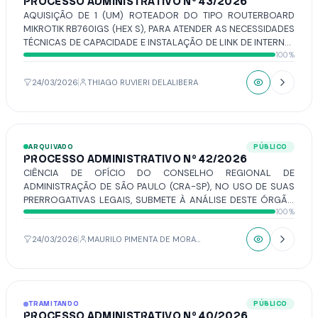
PROCESSO ADMINISTRATIVO Nº 43/2026
AQUISIÇÃO DE 1 (UM) ROTEADOR DO TIPO ROUTERBOARD
MIKROTIK RB760IGS (HEX S), PARA ATENDER AS NECESSIDADES
TÉCNICAS DE CAPACIDADE E INSTALAÇÃO DE LINK DE INTERNET
100%
E PABX EM NUVEM, CONTRATADOS ATRAVÉS DA DISPENSA DE
LICITAÇÃO Nº 10 E 11/2026.
24/03/2026
THIAGO RUVIERI DELALIBERA
ARQUIVADO
PÚBLICO
PROCESSO ADMINISTRATIVO Nº 42/2026
CIÊNCIA DE OFÍCIO DO CONSELHO REGIONAL DE
ADMINISTRAÇÃO DE SÃO PAULO (CRA-SP), NO USO DE SUAS
PRERROGATIVAS LEGAIS, SUBMETE À ANÁLISE DESTE ÓRGÃO
100%
ORIENTAÇÕES TÉCNICAS ACERCA DE EMPRESAS DA ÁREA DE
ADMINISTRAÇÃO EM PROCESSOS LICITATÓRIOS REALIZADOS
PELA CÂMARA MUNICIPAL.
24/03/2026
MAURILO PIMENTA DE MORAIS
TRAMITANDO
PÚBLICO
PROCESSO ADMINISTRATIVO Nº 40/2026