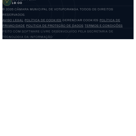
18:00
© 2026 CÂMARA MUNICIPAL DE VOTUPORANGA. TODOS OS DIREITOS
RESERVADOS.
AVISO LEGAL
POLÍTICA DE COOKIES
GERENCIAR COOKIES
POLÍTICA DE
PRIVACIDADE
POLÍTICA DE PROTEÇÃO DE DADOS
TERMOS E CONDIÇÕES
FEITO COM SOFTWARE LIVRE
DESENVOLVIDO PELA SECRETARIA DE
TECNOLOGIA DA INFORMAÇÃO