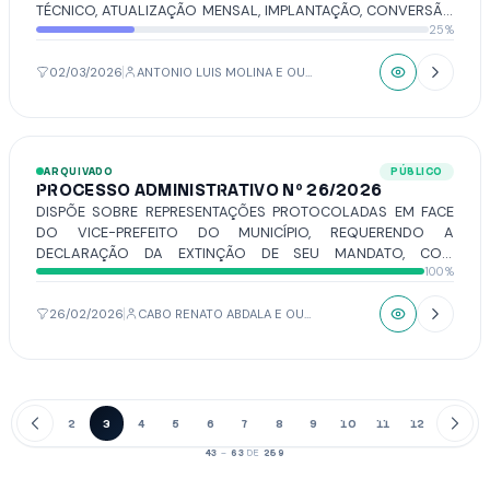
TÉCNICO, ATUALIZAÇÃO MENSAL, IMPLANTAÇÃO, CONVERSÃO
25%
DE DADOS E TREINAMENTO DE SISTEMA INFORMATIZADO
INTEGRADO DE GESTÃO PÚBLICA MUNICIPAL, DESTINADO AO
ATENDIMENTO DAS NECESSIDADES ADMINISTRATIVAS E
02/03/2026
ANTONIO LUIS MOLINA E OUTRO(S).
OPERACIONAIS, COMPEENDENDO: CONTÁBIL/ COMPRAS/
PATRIMÔNIO/ FINANCEIRO/ TRANSPARÊNCIA, DA CÂMARA
MUNICIPAL DE VOTUPORANGA.
ARQUIVADO
PÚBLICO
PROCESSO ADMINISTRATIVO Nº 26/2026
DISPÕE SOBRE REPRESENTAÇÕES PROTOCOLADAS EM FACE
DO VICE-PREFEITO DO MUNICÍPIO, REQUERENDO A
DECLARAÇÃO DA EXTINÇÃO DE SEU MANDATO, COM
100%
FUNDAMENTO NO ART. 6°, III DO DECRETO-LEI N° 201/67.
26/02/2026
CABO RENATO ABDALA E OUTRO(S).
1
2
3
4
5
6
7
8
9
10
11
12
13
43
–
63
DE
259