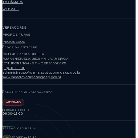
TV CÂMARA
WEBMAIL
VEREADORES
PROPOSITURAS
PROCESSOS
DADOS DA ENTIDADE
CNPJ 49.677.917/0001-14
RUA VENEZUELA, 3819 — VILA AMÉRICA
VOTUPORANGA / SP — CEP 15502-105
(17)3421-1188
administracao@camaravotuporanga.sp.gov.br
www.camaravotuporanga.sp.gov.br
HORÁRIO DE FUNCIONAMENTO
FECHADO
SEGUNDA A SEXTA
08:00-17:00
SESSÃO ORDINÁRIA
SEGUNDA-FEIRA