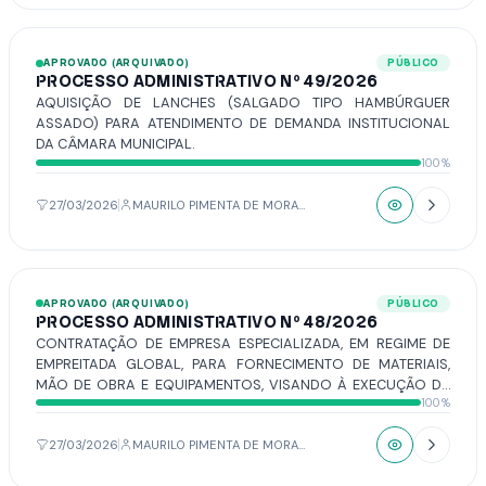
APROVADO (ARQUIVADO)
PÚBLICO
PROCESSO ADMINISTRATIVO Nº 49/2026
AQUISIÇÃO DE LANCHES (SALGADO TIPO HAMBÚRGUER
ASSADO) PARA ATENDIMENTO DE DEMANDA INSTITUCIONAL
DA CÂMARA MUNICIPAL.
100%
27/03/2026
MAURILO PIMENTA DE MORAIS
APROVADO (ARQUIVADO)
PÚBLICO
PROCESSO ADMINISTRATIVO Nº 48/2026
CONTRATAÇÃO DE EMPRESA ESPECIALIZADA, EM REGIME DE
EMPREITADA GLOBAL, PARA FORNECIMENTO DE MATERIAIS,
MÃO DE OBRA E EQUIPAMENTOS, VISANDO À EXECUÇÃO DA
100%
OBRA DE AMPLIAÇÃO E ADEQUAÇÃO DO PAVIMENTO DA
RECEPÇÃO DO PLENÁRIO DR. OCTÁVIO VISCARDI DA CÂMARA
MUNICIPAL DE VOTUPORANGA, CONFORME PROJETOS,
27/03/2026
MAURILO PIMENTA DE MORAIS
MEMORIAIS DESCRITIVOS, PLANILHAS ORÇAMENTÁRIAS E