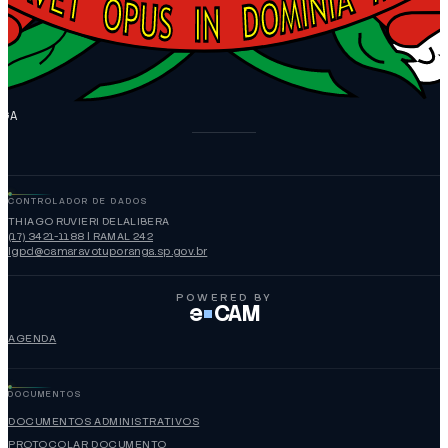
NGA
CONTROLADOR DE DADOS
THIAGO RUVIERI DELALIBERA
(17) 3421-1188 | RAMAL 242
lgpd@camaravotuporanga.sp.gov.br
POWERED BY
e
CAM
AGENDA
DOCUMENTOS
DOCUMENTOS ADMINISTRATIVOS
PROTOCOLAR DOCUMENTO