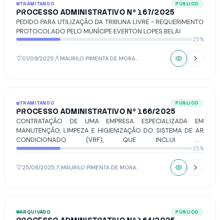
TRAMITANDO
PÚBLICO
PROCESSO ADMINISTRATIVO Nº 167/2025
PEDIDO PARA UTILIZAÇÃO DA TRIBUNA LIVRE - REQUERIMENTO
PROTOCOLADO PELO MUNÍCIPE EVERTON LOPES BELAI
25%
01/09/2025
MAURILO PIMENTA DE MORAIS
TRAMITANDO
PÚBLICO
PROCESSO ADMINISTRATIVO Nº 166/2025
CONTRATAÇÃO DE UMA EMPRESA ESPECIALIZADA EM
MANUTENÇÃO, LIMPEZA E HIGIENIZAÇÃO DO SISTEMA DE AR
CONDICIONADO (VRF), QUE INCLUI OS
25%
MOTORES/EQUIPAMENTOS PRINCIPAIS, DISPOSITIVOS DE
REFRIGERAÇÃO, UNIDADES CONDENSADORAS, TUBULAÇÕES E
ACESSÓRIOS INSTALADOS PARA CLIMATIZAÇÃO DOS
25/08/2025
MAURILO PIMENTA DE MORAIS
AMBIENTES NAS SALAS ADMINISTRATIVAS, GABINETES DOS
VEREADORES E RECINTO DO PLENÁRIO, ALÉM DE OUTROS
APARELHOS INDIVIDUAIS DO TIPO SPLIT + CONDENSADORA,
CONFORME AS DESCRIÇÕES FORNECIDAS. (DIGITALIZAÇÃO E
ARQUIVADO
PÚBLICO
CONVERSÃO DO PROCESSO FÍSICO EM DIGITAL/TRAMITAÇÃO).