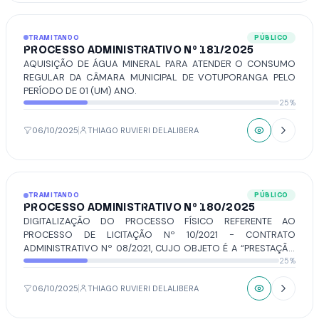
TRAMITANDO
PÚBLICO
PROCESSO ADMINISTRATIVO Nº 181/2025
AQUISIÇÃO DE ÁGUA MINERAL PARA ATENDER O CONSUMO
REGULAR DA CÂMARA MUNICIPAL DE VOTUPORANGA PELO
PERÍODO DE 01 (UM) ANO.
25%
06/10/2025
THIAGO RUVIERI DELALIBERA
TRAMITANDO
PÚBLICO
PROCESSO ADMINISTRATIVO Nº 180/2025
DIGITALIZAÇÃO DO PROCESSO FÍSICO REFERENTE AO
PROCESSO DE LICITAÇÃO Nº 10/2021 - CONTRATO
ADMINISTRATIVO Nº 08/2021, CUJO OBJETO É A “PRESTAÇÃO
25%
DE SERVIÇOS COM DISPONIBILIZAÇÃO DE FERRAMENTAL
ELETRÔNICO, PARA A ESTRUTURAÇÃO DE COMPILAÇÃO E
ORGANIZAÇÃO DE LEIS, DECRETOS. ETC.. COM MECANISMOS
06/10/2025
THIAGO RUVIERI DELALIBERA
PARA A FACILITAÇÃO NA PESQUISA E O ACESSO. POR PARTE DE
MUNÍCIPES E DEMANDANTES (ÓRGÃOS INTERNOS/EXTERNOS).