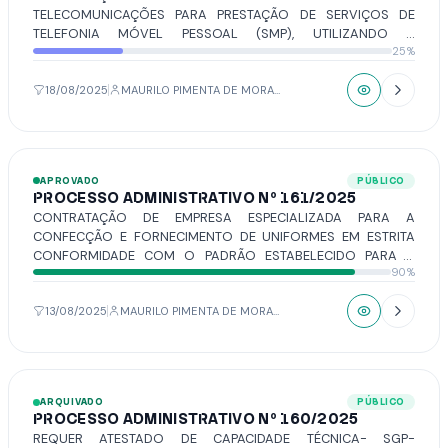
TELECOMUNICAÇÕES PARA PRESTAÇÃO DE SERVIÇOS DE
TELEFONIA MÓVEL PESSOAL (SMP), UTILIZANDO A
25%
TECNOLOGIA GSM EM FORMATO DIGITAL, DISPONIBILIZADO
ATRAVÉS DE PLANOS MENSAIS PÓS-PAGOS, COM
FORNECIMENTO DE APARELHOS EM REGIME DE COMODATO,
18/08/2025
MAURILO PIMENTA DE MORAIS
POR UM PERÍODO DE 12 (DOZE) MESES, PARA A CÂMARA
MUNICIPAL DE VOTUPORANGA.
APROVADO
PÚBLICO
PROCESSO ADMINISTRATIVO Nº 161/2025
CONTRATAÇÃO DE EMPRESA ESPECIALIZADA PARA A
CONFECÇÃO E FORNECIMENTO DE UNIFORMES EM ESTRITA
CONFORMIDADE COM O PADRÃO ESTABELECIDO PARA A
90%
IDENTIDADE VISUAL DOS SERVIDORES DA CÂMARA MUNICIPAL
DE VOTUPORANGA.
13/08/2025
MAURILO PIMENTA DE MORAIS
ARQUIVADO
PÚBLICO
PROCESSO ADMINISTRATIVO Nº 160/2025
REQUER ATESTADO DE CAPACIDADE TÉCNICA- SGP-