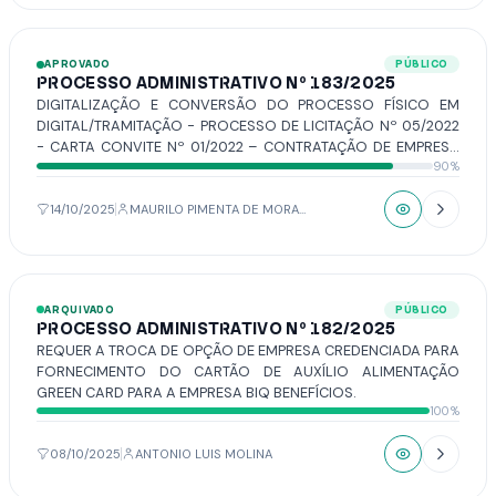
APROVADO
PÚBLICO
PROCESSO ADMINISTRATIVO Nº 183/2025
DIGITALIZAÇÃO E CONVERSÃO DO PROCESSO FÍSICO EM
DIGITAL/TRAMITAÇÃO - PROCESSO DE LICITAÇÃO Nº 05/2022
- CARTA CONVITE Nº 01/2022 – CONTRATAÇÃO DE EMPRESA
90%
ESPECIALIZADA NA PRESTAÇÃO DE SERVIÇOS CONTINUADOS
DE INFORMÁTICA, COM LOCAÇÃO E LICENÇA DE USO, DE
SOFTWARE DE GESTÃO DE RH COM INCLUSÃO DE MÓDULO
14/10/2025
MAURILO PIMENTA DE MORAIS
“TRANSPARÊNCIA”, POR TEMPO DETERMINADO,
COMPREENDENDO: TREINAMENTO, ATUALIZAÇÃO MENSAL
QUE GARANTA AS ALTERAÇÕES LEGAIS, CORRETIVAS E
EVOLUTIVAS NOS SOFTWARES ADQUIRIDOS, INCLUSIVE COM
ARQUIVADO
PÚBLICO
ATENDIMENTO E SUPORTE TÉCNICO, DE ACORDO COM AS
PROCESSO ADMINISTRATIVO Nº 182/2025
ESPECIFICAÇÕES E DETALHAMENTOS ESTABELECIDOS NO
REQUER A TROCA DE OPÇÃO DE EMPRESA CREDENCIADA PARA
ANEXO I – TERMO DE REFERÊNCIA DO EDITAL.
FORNECIMENTO DO CARTÃO DE AUXÍLIO ALIMENTAÇÃO
GREEN CARD PARA A EMPRESA BIQ BENEFÍCIOS.
100%
08/10/2025
ANTONIO LUIS MOLINA