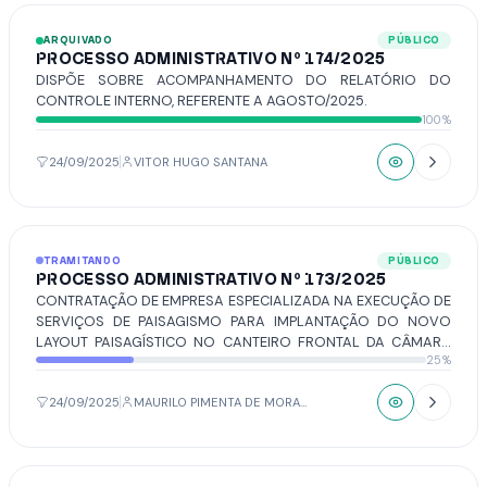
ARQUIVADO
PÚBLICO
PROCESSO ADMINISTRATIVO Nº 174/2025
DISPÕE SOBRE ACOMPANHAMENTO DO RELATÓRIO DO
CONTROLE INTERNO, REFERENTE A AGOSTO/2025.
100%
24/09/2025
VITOR HUGO SANTANA
TRAMITANDO
PÚBLICO
PROCESSO ADMINISTRATIVO Nº 173/2025
CONTRATAÇÃO DE EMPRESA ESPECIALIZADA NA EXECUÇÃO DE
SERVIÇOS DE PAISAGISMO PARA IMPLANTAÇÃO DO NOVO
LAYOUT PAISAGÍSTICO NO CANTEIRO FRONTAL DA CÂMARA
25%
MUNICIPAL DE VOTUPORANGA, LOCALIZADO NA
CONFLUÊNCIA DAS RUAS PARÁ E VENEZUELA, CONFORME
PROJETO TÉCNICO PREVIAMENTE APROVADO, CABENDO À
24/09/2025
MAURILO PIMENTA DE MORAIS
CONTRATADA O FORNECIMENTO INTEGRAL DE TODOS OS
MATERIAIS, INSUMOS, MÃO DE OBRA, FERRAMENTAS E
EQUIPAMENTOS NECESSÁRIOS À FIEL EXECUÇÃO DO
PROJETO.