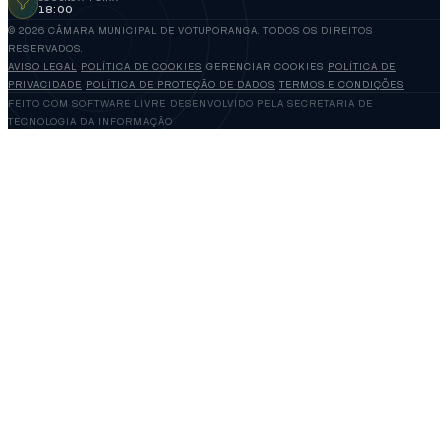
18:00
© 2026 CÂMARA MUNICIPAL DE VOTUPORANGA. TODOS OS DIREITOS
RESERVADOS.
AVISO LEGAL
POLÍTICA DE COOKIES
GERENCIAR COOKIES
POLÍTICA DE
PRIVACIDADE
POLÍTICA DE PROTEÇÃO DE DADOS
TERMOS E CONDIÇÕES
FEITO COM SOFTWARE LIVRE
DESENVOLVIDO PELA SECRETARIA DE
TECNOLOGIA DA INFORMAÇÃO