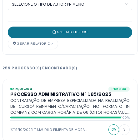
APLICAR FILTROS
GERAR RELATÓRIO
259 PROCESSO(S) ENCONTRADO(S)
ARQUIVADO
PÚBLICO
PROCESSO ADMINISTRATIVO Nº 185/2025
CONTRATAÇÃO DE EMPRESA ESPECIALIZADA NA REALIZAÇÃO
DE CURSO/TREINAMENTO/CAPACITAÇÃO NO FORMATO IN
COMPANY, COM CARGA HORÁRIA DE 08 (OITO) HORAS/AULA
100%
COM O SEGUINTE TEMA: EQUIPES QUE SOLUCIONAM PARA 35
(TRINTA E CINCO) VAGAS, A SEREM DESTINADAS A TODOS OS
SERVIDORES ATIVOS DA CÂMARA MUNICIPAL A SER
15/10/2025
MAURILO PIMENTA DE MORAIS
REALIZADO NO DIA 31 DE OUTUBRO DE 2025.