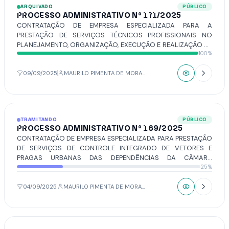
ARQUIVADO
PÚBLICO
PROCESSO ADMINISTRATIVO Nº 171/2025
CONTRATAÇÃO DE EMPRESA ESPECIALIZADA PARA A
PRESTAÇÃO DE SERVIÇOS TÉCNICOS PROFISSIONAIS NO
PLANEJAMENTO, ORGANIZAÇÃO, EXECUÇÃO E REALIZAÇÃO DE
100%
CONCURSOS PÚBLICOS PARA PROVIMENTO DE CARGO VAGO
E A FORMAÇÃO DE CADASTRO DE RESERVA DO QUADRO DE
PESSOAL, PARA ATENDER AS NECESSIDADES DA CÂMARA
09/09/2025
MAURILO PIMENTA DE MORAIS
MUNICIPAL DE VOTUPORANGA.
TRAMITANDO
PÚBLICO
PROCESSO ADMINISTRATIVO Nº 169/2025
CONTRATAÇÃO DE EMPRESA ESPECIALIZADA PARA PRESTAÇÃO
DE SERVIÇOS DE CONTROLE INTEGRADO DE VETORES E
PRAGAS URBANAS DAS DEPENDÊNCIAS DA CÂMARA
25%
MUNICIPAL DE VOTUPORANGA.
04/09/2025
MAURILO PIMENTA DE MORAIS