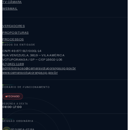
TV CÂMARA
WEBMAIL
VEREADORES
PROPOSITURAS
PROCESSOS
DADOS DA ENTIDADE
CNPJ 49.677.917/0001-14
RUA VENEZUELA, 3819 — VILA AMÉRICA
VOTUPORANGA / SP — CEP 15502-105
(17)3421-1188
administracao@camaravotuporanga.sp.gov.br
www.camaravotuporanga.sp.gov.br
HORÁRIO DE FUNCIONAMENTO
FECHADO
SEGUNDA A SEXTA
08:00-17:00
SESSÃO ORDINÁRIA
SEGUNDA-FEIRA