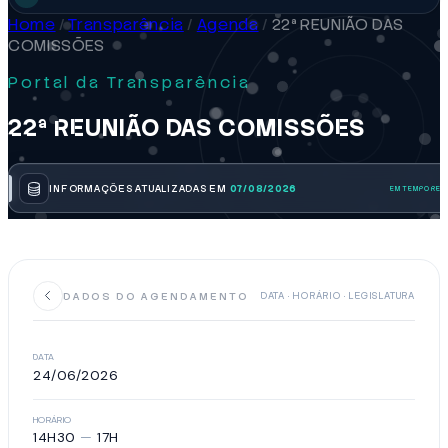
Home
/
Transparência
/
Agenda
/
22ª REUNIÃO DAS
COMISSÕES
Portal da Transparência
22ª REUNIÃO DAS COMISSÕES
INFORMAÇÕES ATUALIZADAS EM
07/08/2026
DADOS DO AGENDAMENTO
DATA · HORÁRIO · LEGISLATURA
DATA
24/06/2026
HORÁRIO
14H30
—
17H