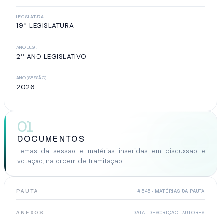
LEGISLATURA
19ª LEGISLATURA
ANO LEG.
2º ANO LEGISLATIVO
ANO (SESSÃO)
2026
01
DOCUMENTOS
Temas da sessão e matérias inseridas em discussão e
votação, na ordem de tramitação.
PAUTA
#545 · MATÉRIAS DA PAUTA
ANEXOS
DATA · DESCRIÇÃO · AUTORES