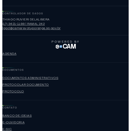
CONTROLADOR DE DADOS
THIAGO RUVIERI DELALIBERA
(17) 3421-1188 | RAMAL 242
lgpd@camaravotuporanga.sp.gov.br
POWERED BY
e
CAM
AGENDA
DOCUMENTOS
DOCUMENTOS ADMINISTRATIVOS
PROTOCOLAR DOCUMENTO
PROTOCOLO
CONTATO
BANCO DE IDEIAS
E-OUVIDORIA
E-SIC