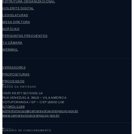
ESTRUTURA ORGANIZACIONAL
HOLERITE DIGITAL
LEGISLATURAS
MESA DIRETORA
NOTÍCIAS
PERGUNTAS FREQUENTES
TV CÂMARA
WEBMAIL
VEREADORES
PROPOSITURAS
PROCESSOS
DADOS DA ENTIDADE
CNPJ 49.677.917/0001-14
RUA VENEZUELA, 3819 — VILA AMÉRICA
VOTUPORANGA / SP — CEP 15502-105
(17)3421-1188
administracao@camaravotuporanga.sp.gov.br
www.camaravotuporanga.sp.gov.br
HORÁRIO DE FUNCIONAMENTO