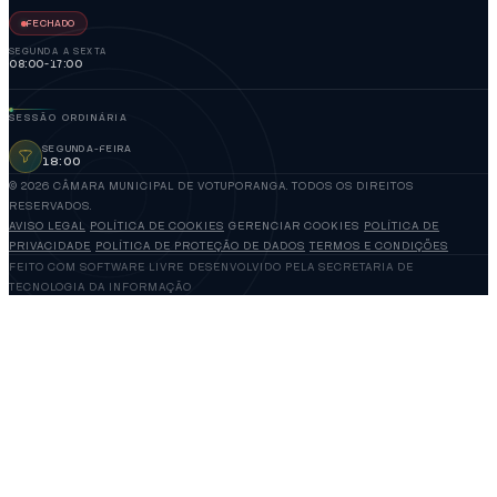
FECHADO
SEGUNDA A SEXTA
08:00-17:00
SESSÃO ORDINÁRIA
SEGUNDA-FEIRA
18:00
© 2026 CÂMARA MUNICIPAL DE VOTUPORANGA. TODOS OS DIREITOS
RESERVADOS.
AVISO LEGAL
POLÍTICA DE COOKIES
GERENCIAR COOKIES
POLÍTICA DE
PRIVACIDADE
POLÍTICA DE PROTEÇÃO DE DADOS
TERMOS E CONDIÇÕES
FEITO COM SOFTWARE LIVRE
DESENVOLVIDO PELA SECRETARIA DE
TECNOLOGIA DA INFORMAÇÃO