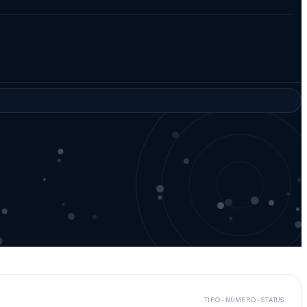
TIPO · NÚMERO · STATUS