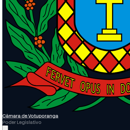
Câmara de Votuporanga
Poder Legislativo
Abrir menu