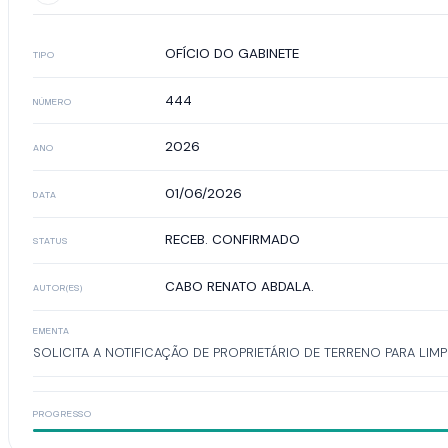
OFÍCIO DO GABINETE
TIPO
444
NÚMERO
2026
ANO
01/06/2026
DATA
RECEB. CONFIRMADO
STATUS
CABO RENATO ABDALA.
AUTOR(ES)
EMENTA
SOLICITA A NOTIFICAÇÃO DE PROPRIETÁRIO DE TERRENO PARA LIMP
PROGRESSO