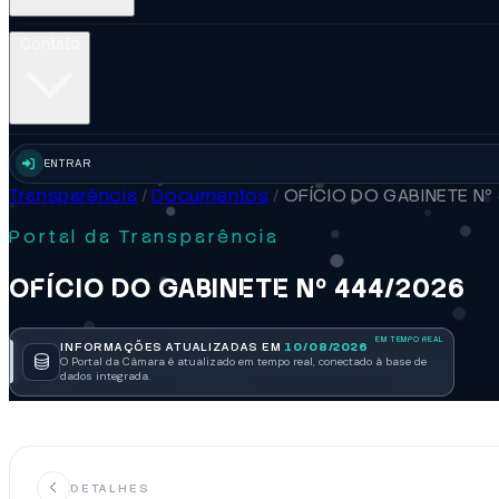
Contato
ENTRAR
Transparência
/
Documentos
/
OFÍCIO DO GABINETE Nº
Portal da Transparência
OFÍCIO DO GABINETE Nº 444/2026
INFORMAÇÕES ATUALIZADAS EM
10/08/2026
O Portal da Câmara é atualizado em tempo real, conectado à base de
dados integrada.
DETALHES