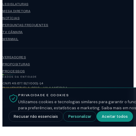
LEGISLATURAS
MESA DIRETORA
NOTÍCIAS
PERGUNTAS FREQUENTES
TV CÂMARA
WEBMAIL
VEREADORES
PROPOSITURAS
PROCESSOS
DADOS DA ENTIDADE
CNPJ 49.677.917/0001-14
RUA VENEZUELA, 3819 — VILA AMÉRICA
VOTUPORANGA / SP — CEP 15502-105
PRIVACIDADE E COOKIES
(17)3421-1188
Utilizamos cookies e tecnologias similares para garantir o fu
administracao@camaravotuporanga.sp.gov.br
www.camaravotuporanga.sp.gov.br
para preferências, estatísticas e marketing. Saiba mais em no
Recusar não essenciais
Personalizar
Aceitar todos
HORÁRIO DE FUNCIONAMENTO
FECHADO