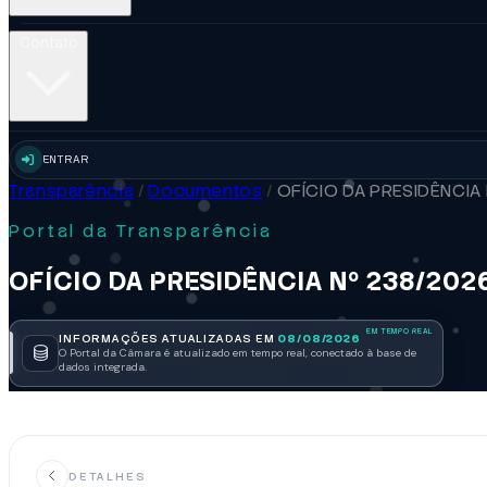
Contato
ENTRAR
Transparência
/
Documentos
/
OFÍCIO DA PRESIDÊNCIA
Portal da Transparência
OFÍCIO DA PRESIDÊNCIA Nº 238/202
INFORMAÇÕES ATUALIZADAS EM
08/08/2026
O Portal da Câmara é atualizado em tempo real, conectado à base de
dados integrada.
DETALHES