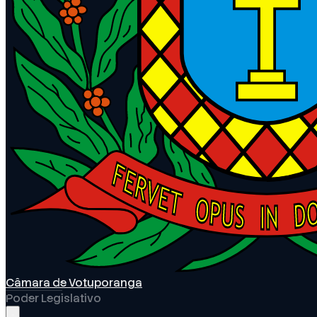
Câmara de Votuporanga
Poder Legislativo
Abrir menu