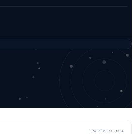
TIPO · NÚMERO · STATUS