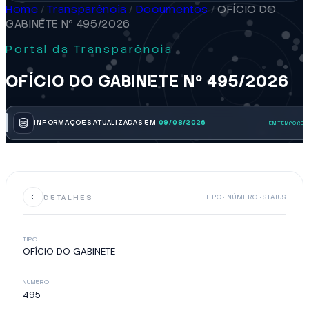
Home
/
Transparência
/
Documentos
/
OFÍCIO DO
GABINETE Nº 495/2026
Portal da Transparência
OFÍCIO DO GABINETE Nº 495/2026
INFORMAÇÕES ATUALIZADAS EM
09/08/2026
DETALHES
TIPO · NÚMERO · STATUS
TIPO
OFÍCIO DO GABINETE
NÚMERO
495