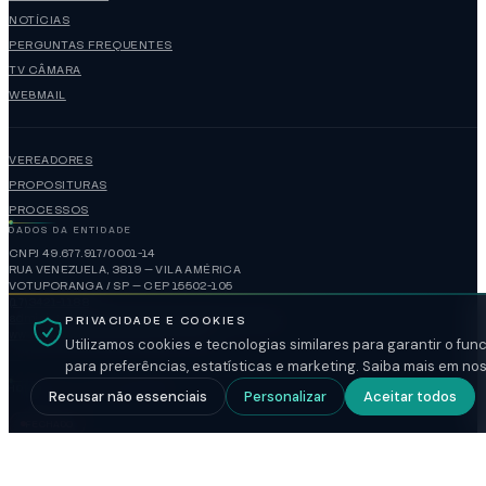
NOTÍCIAS
PERGUNTAS FREQUENTES
TV CÂMARA
WEBMAIL
VEREADORES
PROPOSITURAS
PROCESSOS
DADOS DA ENTIDADE
CNPJ 49.677.917/0001-14
RUA VENEZUELA, 3819 — VILA AMÉRICA
VOTUPORANGA / SP — CEP 15502-105
(17)3421-1188
administracao@camaravotuporanga.sp.gov.br
PRIVACIDADE E COOKIES
www.camaravotuporanga.sp.gov.br
Utilizamos cookies e tecnologias similares para garantir o fu
para preferências, estatísticas e marketing. Saiba mais em no
HORÁRIO DE FUNCIONAMENTO
Recusar não essenciais
Personalizar
Aceitar todos
FECHADO
SEGUNDA A SEXTA
08:00-17:00