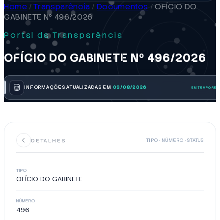
Home
/
Transparência
/
Documentos
/
OFÍCIO DO
GABINETE Nº 496/2026
Portal da Transparência
OFÍCIO DO GABINETE Nº 496/2026
INFORMAÇÕES ATUALIZADAS EM
09/08/2026
DETALHES
TIPO · NÚMERO · STATUS
TIPO
OFÍCIO DO GABINETE
NÚMERO
496