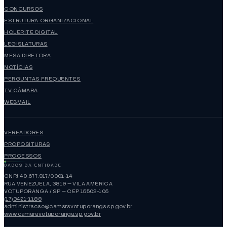
CONCURSOS
ESTRUTURA ORGANIZACIONAL
HOLERITE DIGITAL
LEGISLATURAS
MESA DIRETORA
NOTÍCIAS
PERGUNTAS FREQUENTES
TV CÂMARA
WEBMAIL
VEREADORES
PROPOSITURAS
PROCESSOS
DADOS DA ENTIDADE
CNPJ 49.677.917/0001-14
RUA VENEZUELA, 3819 — VILA AMÉRICA
VOTUPORANGA / SP — CEP 15502-105
(17)3421-1188
administracao@camaravotuporanga.sp.gov.br
www.camaravotuporanga.sp.gov.br