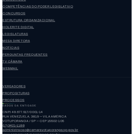
COMPETÊNCIAS DO PODER LEGISLATIVO
CONCURSOS
ESTRUTURA ORGANIZACIONAL
HOLERITE DIGITAL
LEGISLATURAS
MESA DIRETORA
NOTÍCIAS
PERGUNTAS FREQUENTES
TV CÂMARA
WEBMAIL
VEREADORES
PROPOSITURAS
PROCESSOS
DADOS DA ENTIDADE
CNPJ 49.677.917/0001-14
RUA VENEZUELA, 3819 — VILA AMÉRICA
VOTUPORANGA / SP — CEP 15502-105
(17)3421-1188
administracao@camaravotuporanga.sp.gov.br