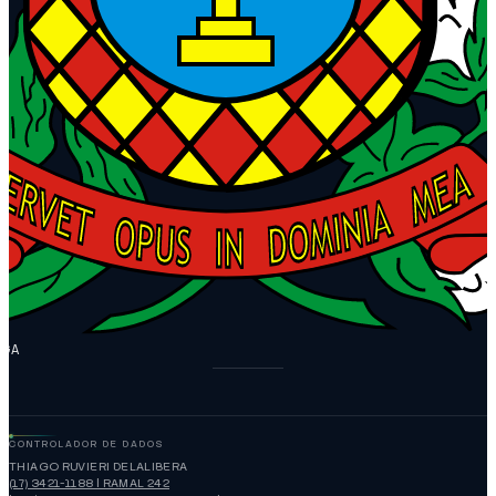
NGA
CONTROLADOR DE DADOS
THIAGO RUVIERI DELALIBERA
(17) 3421-1188 | RAMAL 242