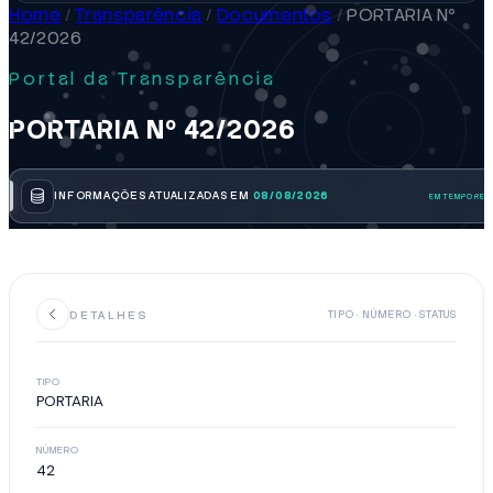
Home
/
Transparência
/
Documentos
/
PORTARIA Nº
42/2026
Portal da Transparência
PORTARIA Nº 42/2026
INFORMAÇÕES ATUALIZADAS EM
08/08/2026
DETALHES
TIPO · NÚMERO · STATUS
TIPO
PORTARIA
NÚMERO
42