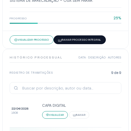
SISTEMA DE ARRECADAÇÃO – OSA SEM PARAR.
25%
PROGRESSO
VISUALIZAR PROCESSO
BAIXAR PROCESSO INTEGRAL
HISTÓRICO PROCESSUAL
DATA · DESCRIÇÃO · AUTORES
9
de
9
REGISTRO DE TRAMITAÇÕES
CAPA DIGITAL
22/04/2026
19:08
VISUALIZAR
BAIXAR