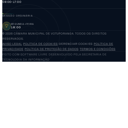
08:00-17:00
SESSÃO ORDINÁRIA
SEGUNDA-FEIRA
18:00
© 2026 CÂMARA MUNICIPAL DE VOTUPORANGA. TODOS OS DIREITOS
RESERVADOS.
AVISO LEGAL
POLÍTICA DE COOKIES
GERENCIAR COOKIES
POLÍTICA DE
PRIVACIDADE
POLÍTICA DE PROTEÇÃO DE DADOS
TERMOS E CONDIÇÕES
FEITO COM SOFTWARE LIVRE
DESENVOLVIDO PELA SECRETARIA DE
TECNOLOGIA DA INFORMAÇÃO