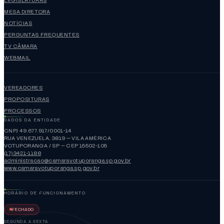
LEGISLATURAS
MESA DIRETORA
NOTÍCIAS
PERGUNTAS FREQUENTES
TV CÂMARA
WEBMAIL
VEREADORES
PROPOSITURAS
PROCESSOS
DADOS DA ENTIDADE
CNPJ 49.677.917/0001-14
RUA VENEZUELA, 3819 — VILA AMÉRICA
VOTUPORANGA / SP — CEP 15502-105
(17)3421-1188
administracao@camaravotuporanga.sp.gov.br
www.camaravotuporanga.sp.gov.br
HORÁRIO DE FUNCIONAMENTO
FECHADO
SEGUNDA A SEXTA