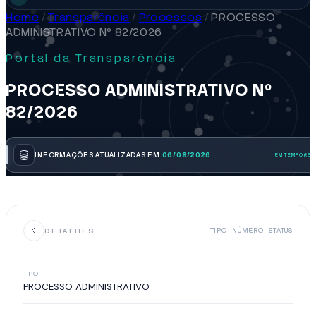
Home
/
Transparência
/
Processos
/
PROCESSO
ADMINISTRATIVO Nº 82/2026
Portal da Transparência
PROCESSO ADMINISTRATIVO Nº
82/2026
INFORMAÇÕES ATUALIZADAS EM
06/08/2026
DETALHES
TIPO · NÚMERO · STATUS
TIPO
PROCESSO ADMINISTRATIVO