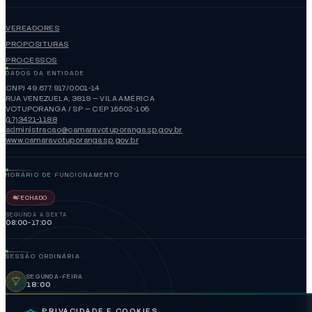
VEREADORES
PROPOSITURAS
PROCESSOS
DADOS DA ENTIDADE
CNPJ 49.677.917/0001-14
RUA VENEZUELA, 3819 — VILA AMÉRICA
VOTUPORANGA / SP — CEP 15502-105
(17)3421-1188
administracao@camaravotuporanga.sp.gov.br
www.camaravotuporanga.sp.gov.br
HORÁRIO DE FUNCIONAMENTO
FECHADO
SEGUNDA A SEXTA
08:00-17:00
SESSÃO ORDINÁRIA
SEGUNDA-FEIRA
18:00
© 2026 CÂMARA MUNICIPAL DE VOTUPORANGA. TODOS OS DIREITOS
PRIVACIDADE E COOKIES