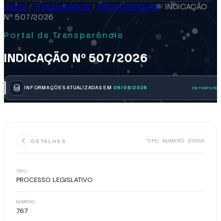
Home
/
Transparência
/
PROPOSITURAS
/
INDICAÇÃO
Nº 507/2026
Portal da Transparência
INDICAÇÃO Nº 507/2026
INFORMAÇÕES ATUALIZADAS EM
09/08/2026
DETALHES
TIPO · NÚMERO · STATUS
TIPO
PROCESSO LEGISLATIVO
NÚMERO
767