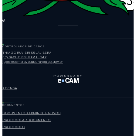
NGA
CONTROLADOR DE DADOS
THIAGO RUVIERI DELALIBERA
(17) 3421-1188 | RAMAL 242
lgpd@camaravotuporanga.sp.gov.br
POWERED BY
e
CAM
AGENDA
DOCUMENTOS
DOCUMENTOS ADMINISTRATIVOS
PROTOCOLAR DOCUMENTO
PROTOCOLO