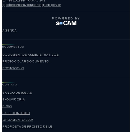
(17) 3421-1188 | RAMAL 242
lgpd@camaravotuporanga.sp.gov.br
POWERED BY
e
CAM
AGENDA
DOCUMENTOS
DOCUMENTOS ADMINISTRATIVOS
PROTOCOLAR DOCUMENTO
PROTOCOLO
CONTATO
BANCO DE IDEIAS
E-OUVIDORIA
E-SIC
FALE CONOSCO
ORÇAMENTO 2027
PROPOSTA DE PROJETO DE LEI