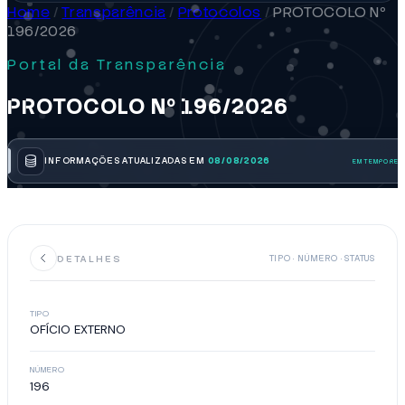
Home
/
Transparência
/
Protocolos
/
PROTOCOLO Nº
196/2026
Portal da Transparência
PROTOCOLO Nº 196/2026
INFORMAÇÕES ATUALIZADAS EM
08/08/2026
DETALHES
TIPO · NÚMERO · STATUS
TIPO
OFÍCIO EXTERNO
NÚMERO
196