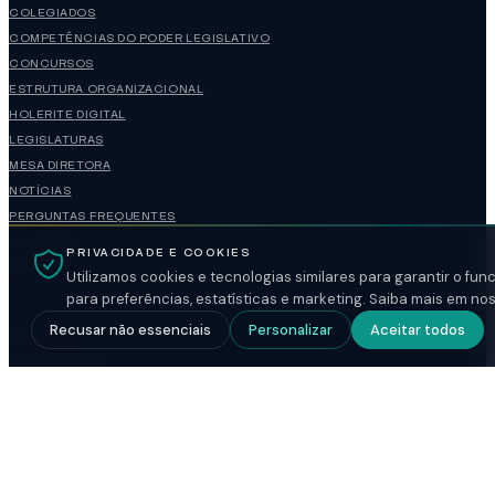
COLEGIADOS
COMPETÊNCIAS DO PODER LEGISLATIVO
CONCURSOS
ESTRUTURA ORGANIZACIONAL
HOLERITE DIGITAL
LEGISLATURAS
MESA DIRETORA
NOTÍCIAS
PERGUNTAS FREQUENTES
TV CÂMARA
PRIVACIDADE E COOKIES
WEBMAIL
Utilizamos cookies e tecnologias similares para garantir o fu
para preferências, estatísticas e marketing. Saiba mais em no
Recusar não essenciais
Personalizar
Aceitar todos
VEREADORES
PROPOSITURAS
PROCESSOS
DADOS DA ENTIDADE
CNPJ 49.677.917/0001-14
RUA VENEZUELA, 3819 — VILA AMÉRICA
VOTUPORANGA / SP — CEP 15502-105
(17)3421-1188
administracao@camaravotuporanga.sp.gov.br