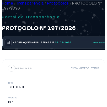
Home
/
Transparência
/
Protocolos
/
PROTOCOLO Nº
197/2026
Portal da Transparência
PROTOCOLO Nº 197/2026
INFORMAÇÕES ATUALIZADAS EM
08/08/2026
DETALHES
TIPO · NÚMERO · STATUS
TIPO
EXPEDIENTE
NÚMERO
197