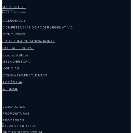
MAPA DO SITE
INSTITUCIONAL
COLEGIADOS
COMPETÊNCIAS DO PODER LEGISLATIVO
CONCURSOS
ESTRUTURA ORGANIZACIONAL
HOLERITE DIGITAL
LEGISLATURAS
MESA DIRETORA
NOTÍCIAS
PERGUNTAS FREQUENTES
TV CÂMARA
WEBMAIL
VEREADORES
PROPOSITURAS
PROCESSOS
DADOS DA ENTIDADE
CNPJ 49.677.917/0001-14