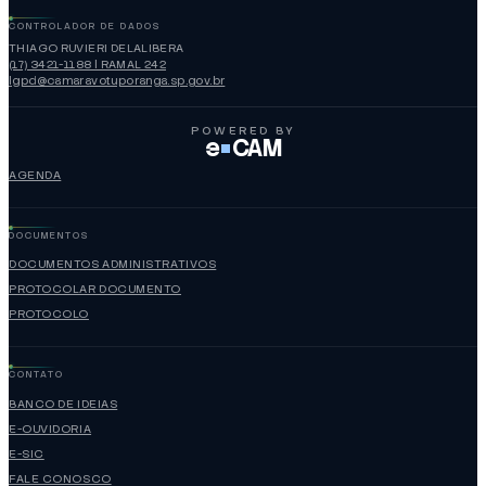
CONTROLADOR DE DADOS
THIAGO RUVIERI DELALIBERA
(17) 3421-1188 | RAMAL 242
lgpd@camaravotuporanga.sp.gov.br
POWERED BY
e
CAM
AGENDA
DOCUMENTOS
DOCUMENTOS ADMINISTRATIVOS
PROTOCOLAR DOCUMENTO
PROTOCOLO
CONTATO
BANCO DE IDEIAS
E-OUVIDORIA
E-SIC
FALE CONOSCO