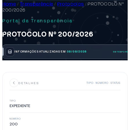
Home
/
Transparência
/
Protocolos
/
PROTOCOLO Nº
200/2026
Portal da Transparência
PROTOCOLO Nº 200/2026
INFORMAÇÕES ATUALIZADAS EM
08/08/2026
DETALHES
TIPO · NÚMERO · STATUS
TIPO
EXPEDIENTE
NÚMERO
200