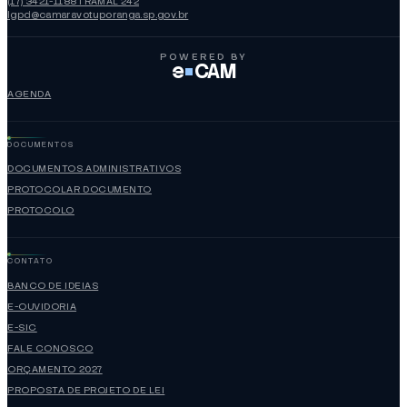
(17) 3421-1188 | RAMAL 242
lgpd@camaravotuporanga.sp.gov.br
POWERED BY
e
CAM
AGENDA
DOCUMENTOS
DOCUMENTOS ADMINISTRATIVOS
PROTOCOLAR DOCUMENTO
PROTOCOLO
CONTATO
BANCO DE IDEIAS
E-OUVIDORIA
E-SIC
FALE CONOSCO
ORÇAMENTO 2027
PROPOSTA DE PROJETO DE LEI