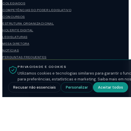
COLEGIADOS
COMPETÊNCIAS DO PODER LEGISLATIVO
CONCURSOS
ESTRUTURA ORGANIZACIONAL
HOLERITE DIGITAL
LEGISLATURAS
MESA DIRETORA
NOTÍCIAS
PERGUNTAS FREQUENTES
TV CÂMARA
PRIVACIDADE E COOKIES
WEBMAIL
Utilizamos cookies e tecnologias similares para garantir o fu
para preferências, estatísticas e marketing. Saiba mais em no
Recusar não essenciais
Personalizar
Aceitar todos
VEREADORES
PROPOSITURAS
PROCESSOS
DADOS DA ENTIDADE
CNPJ 49.677.917/0001-14
RUA VENEZUELA, 3819 — VILA AMÉRICA
VOTUPORANGA / SP — CEP 15502-105
(17)3421-1188
administracao@camaravotuporanga.sp.gov.br