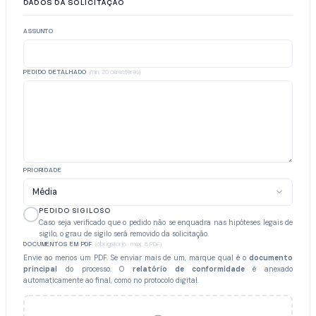
DADOS DA SOLICITAÇÃO
ASSUNTO
PEDIDO DETALHADO
(mín. 20 caracteres)
PRIORIDADE
PEDIDO SIGILOSO
Caso seja verificado que o pedido não se enquadra nas hipóteses legais de
sigilo, o grau de sigilo será removido da solicitação.
DOCUMENTOS EM PDF
(obrigatório · máx. 5 PDF)
Envie ao menos um PDF. Se enviar mais de um, marque qual é o
documento
principal
do processo. O
relatório de conformidade
é anexado
automaticamente ao final, como no protocolo digital.