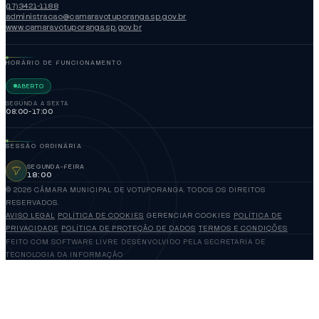
(17)3421-1188
administracao@camaravotuporanga.sp.gov.br
www.camaravotuporanga.sp.gov.br
HORÁRIO DE FUNCIONAMENTO
ABERTO
SEGUNDA A SEXTA
08:00-17:00
SESSÃO ORDINÁRIA
SEGUNDA-FEIRA
18:00
© 2026 CÂMARA MUNICIPAL DE VOTUPORANGA. TODOS OS DIREITOS
RESERVADOS.
AVISO LEGAL
POLÍTICA DE COOKIES
GERENCIAR COOKIES
POLÍTICA DE
PRIVACIDADE
POLÍTICA DE PROTEÇÃO DE DADOS
TERMOS E CONDIÇÕES
FEITO COM SOFTWARE LIVRE
DESENVOLVIDO PELA SECRETARIA DE
TECNOLOGIA DA INFORMAÇÃO