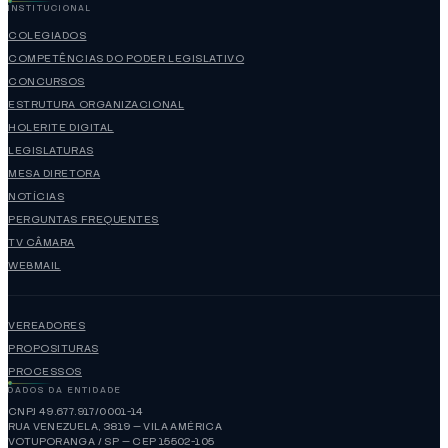
INSTITUCIONAL
COLEGIADOS
COMPETÊNCIAS DO PODER LEGISLATIVO
CONCURSOS
ESTRUTURA ORGANIZACIONAL
HOLERITE DIGITAL
LEGISLATURAS
MESA DIRETORA
NOTÍCIAS
PERGUNTAS FREQUENTES
TV CÂMARA
WEBMAIL
VEREADORES
PROPOSITURAS
PROCESSOS
DADOS DA ENTIDADE
CNPJ 49.677.917/0001-14
RUA VENEZUELA, 3819 — VILA AMÉRICA
VOTUPORANGA / SP — CEP 15502-105