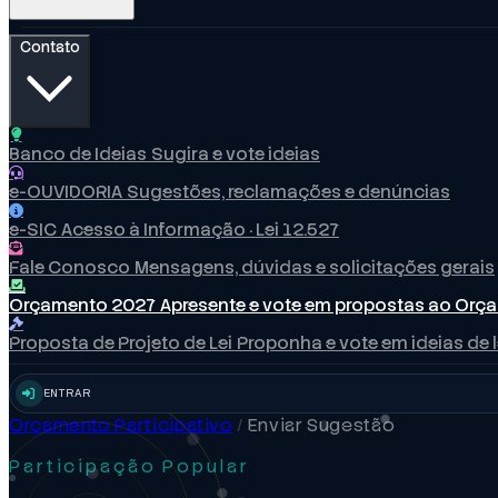
Contato
Banco de Ideias
Sugira e vote ideias
e-OUVIDORIA
Sugestões, reclamações e denúncias
e-SIC
Acesso à Informação · Lei 12.527
Fale Conosco
Mensagens, dúvidas e solicitações gerais
Orçamento 2027
Apresente e vote em propostas ao Orç
Proposta de Projeto de Lei
Proponha e vote em ideias de l
ENTRAR
Orçamento Participativo
/
Enviar Sugestão
Participação Popular