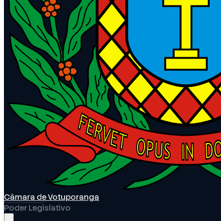
Câmara de Votuporanga
Poder Legislativo
Abrir menu