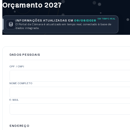
Orçamento 2027
INFORMAÇÕES ATUALIZADAS EM
06/08/2026
O Portal da Câmara é atualizado em tempo real, conectado à base de
dados integrada.
DADOS PESSOAIS
CPF / CNPJ
NOME COMPLETO
E-MAIL
ENDEREÇO