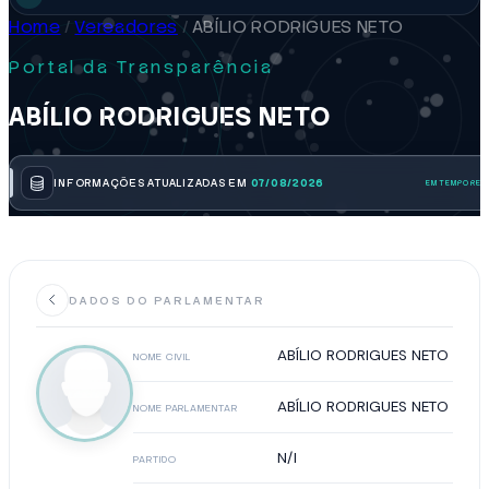
Home
/
Vereadores
/
ABÍLIO RODRIGUES NETO
Portal da Transparência
ABÍLIO RODRIGUES NETO
INFORMAÇÕES ATUALIZADAS EM
07/08/2026
DADOS DO PARLAMENTAR
ABÍLIO RODRIGUES NETO
NOME CIVIL
ABÍLIO RODRIGUES NETO
NOME PARLAMENTAR
N/I
PARTIDO