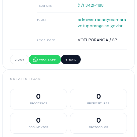
(17) 3421-1188
TELEFONE
administracao@camara
E-MAIL
votuporanga.sp.gov.br
VOTUPORANGA / SP
LOCALIDADE
LIGAR
WHATSAPP
E-MAIL
ESTATÍSTICAS
0
0
PROCESSOS
PROPOSITURAS
0
0
DOCUMENTOS
PROTOCOLOS