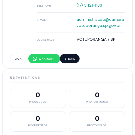
(17) 3421-1188
TELEFONE
administracao@camara
E-MAIL
votuporanga.sp.gov.br
VOTUPORANGA / SP
LOCALIDADE
LIGAR
WHATSAPP
E-MAIL
ESTATÍSTICAS
0
0
PROCESSOS
PROPOSITURAS
0
0
DOCUMENTOS
PROTOCOLOS