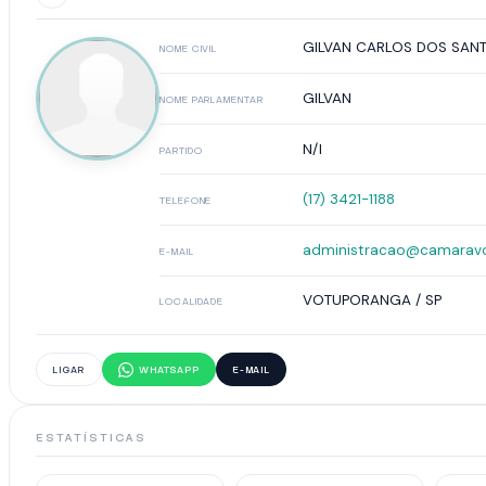
GILVAN CARLOS DOS SAN
NOME CIVIL
GILVAN
NOME PARLAMENTAR
N/I
PARTIDO
(17) 3421-1188
TELEFONE
administracao@camaravo
E-MAIL
VOTUPORANGA / SP
LOCALIDADE
LIGAR
WHATSAPP
E-MAIL
ESTATÍSTICAS