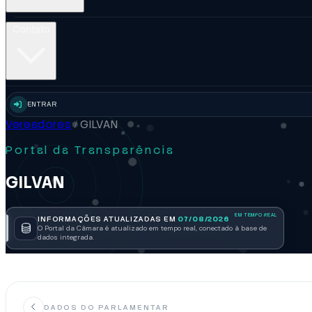
Contato
ENTRAR
Vereadores
/
GILVAN
Portal da Transparência
GILVAN
INFORMAÇÕES ATUALIZADAS EM
07/08/2026
O Portal da Câmara é atualizado em tempo real, conectado à base de
dados integrada.
DADOS DO PARLAMENTAR