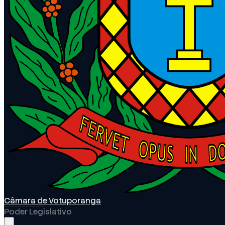
Câmara de Votuporanga
Poder Legislativo
Abrir menu