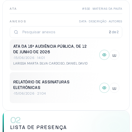
ATA
#532 · MATÉRIAS DA PAUTA
ANEXOS
DATA · DESCRIÇÃO · AUTORES
2
de
2
ATA DA 15ª AUDIÊNCIA PÚBLICA, DE 12
DE JUNHO DE 2026
·
15/06/2026 · 14:01
LARISSA MARTA SILVA CARDOSO, DANIEL DAVID
RELATÓRIO DE ASSINATURAS
ELETRÔNICAS
·
15/06/2026 · 21:04
02
LISTA DE PRESENÇA