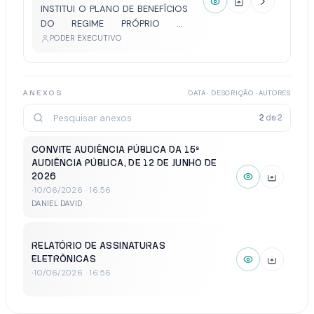
INSTITUI O PLANO DE BENEFÍCIOS
DO REGIME PRÓPRIO DE
PREVIDÊNCIA SOCIAL DO
PODER EXECUTIVO
MUNICÍPIO DE VOTUPORANGA,
NOS TERMOS DO ART. 40 DA
CONSTITUIÇÃO FEDERAL E DA
ANEXOS
DATA · DESCRIÇÃO · AUTORES
EMENDA CONSTITUCIONAL Nº 103,
DE 12 DE NOVEMBRO DE
2
de
2
2019;ESTABELECE REGRAS
PERMANENTES E DE TRANSIÇÃO
CONVITE AUDIÊNCIA PÚBLICA DA 15ª
PARA APOSENTADORIAS E
AUDIÊNCIA PÚBLICA, DE 12 DE JUNHO DE
PENSÕES; DISPÕE SOBRE O
2026
CÁLCULO E O REAJUSTE D...
·
10/06/2026 · 16:56
DANIEL DAVID
RELATÓRIO DE ASSINATURAS
ELETRÔNICAS
·
10/06/2026 · 16:56