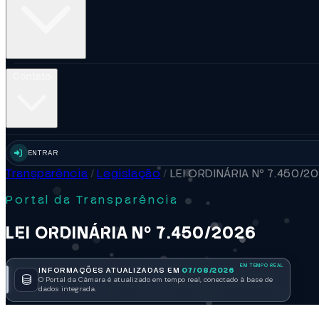
Contato
ENTRAR
Transparência
/
Legislação
/
LEI ORDINÁRIA Nº 7.450/2
Portal da Transparência
LEI ORDINÁRIA Nº 7.450/2026
INFORMAÇÕES ATUALIZADAS EM
07/08/2026
O Portal da Câmara é atualizado em tempo real, conectado à base de
dados integrada.