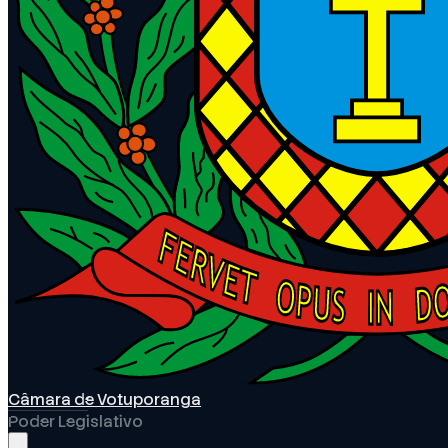
Câmara de Votuporanga
Poder Legislativo
Abrir menu