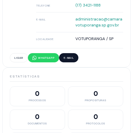
(17) 3421-1188
TELEFONE
administracao@camara
E-MAIL
votuporanga.sp.gov.br
VOTUPORANGA / SP
LOCALIDADE
LIGAR
WHATSAPP
E-MAIL
ESTATÍSTICAS
0
0
PROCESSOS
PROPOSITURAS
0
0
DOCUMENTOS
PROTOCOLOS