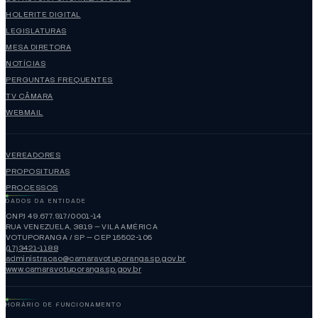
HOLERITE DIGITAL
LEGISLATURAS
MESA DIRETORA
NOTÍCIAS
PERGUNTAS FREQUENTES
TV CÂMARA
WEBMAIL
VEREADORES
PROPOSITURAS
PROCESSOS
DADOS DA ENTIDADE
CNPJ 49.677.917/0001-14
RUA VENEZUELA, 3819 — VILA AMÉRICA
VOTUPORANGA / SP — CEP 15502-105
(17)3421-1188
administracao@camaravotuporanga.sp.gov.br
www.camaravotuporanga.sp.gov.br
HORÁRIO DE FUNCIONAMENTO