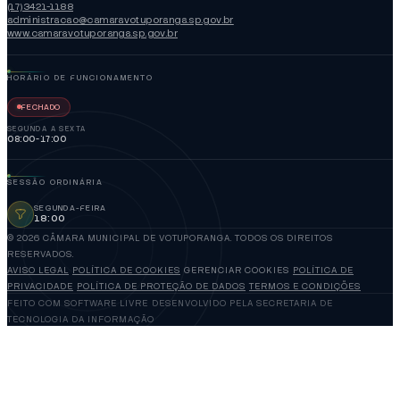
(17)3421-1188
administracao@camaravotuporanga.sp.gov.br
www.camaravotuporanga.sp.gov.br
HORÁRIO DE FUNCIONAMENTO
FECHADO
SEGUNDA A SEXTA
08:00-17:00
SESSÃO ORDINÁRIA
SEGUNDA-FEIRA
18:00
© 2026 CÂMARA MUNICIPAL DE VOTUPORANGA. TODOS OS DIREITOS
RESERVADOS.
AVISO LEGAL
POLÍTICA DE COOKIES
GERENCIAR COOKIES
POLÍTICA DE
PRIVACIDADE
POLÍTICA DE PROTEÇÃO DE DADOS
TERMOS E CONDIÇÕES
FEITO COM SOFTWARE LIVRE
DESENVOLVIDO PELA SECRETARIA DE
TECNOLOGIA DA INFORMAÇÃO