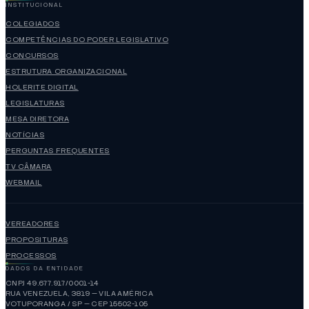
INSTITUCIONAL
COLEGIADOS
COMPETÊNCIAS DO PODER LEGISLATIVO
CONCURSOS
ESTRUTURA ORGANIZACIONAL
HOLERITE DIGITAL
LEGISLATURAS
MESA DIRETORA
NOTÍCIAS
PERGUNTAS FREQUENTES
TV CÂMARA
WEBMAIL
VEREADORES
PROPOSITURAS
PROCESSOS
DADOS DA ENTIDADE
CNPJ 49.677.917/0001-14
RUA VENEZUELA, 3819 — VILA AMÉRICA
VOTUPORANGA / SP — CEP 15502-105