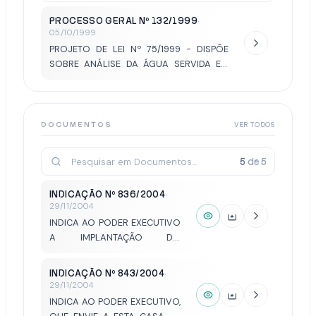
PROCESSO GERAL Nº 132/1999
·
05/10/1999
PROJETO DE LEI Nº 75/1999 - DISPÕE
SOBRE ANÁLISE DA ÁGUA SERVIDA EM
ESCOLAS PÚBLICAS MUNICIPAIS.
DOCUMENTOS
VER TODOS
5
de
5
INDICAÇÃO Nº 836/2004
·
29/11/2004
INDICA AO PODER EXECUTIVO
A IMPLANTAÇÃO DO
PROGRAMA MUDA NATIVA,
QUE VISA ADEQUAR A
INDICAÇÃO Nº 843/2004
·
ARBORIZAÇÃO URBANA E
29/11/2004
PROMOVER O PLANTIO DE
INDICA AO PODER EXECUTIVO,
MUDAS NATIVAS ENTRE A