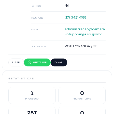
N/I
PARTIDO
(17) 3421-1188
TELEFONE
administracao@camara
E-MAIL
votuporanga.sp.gov.br
VOTUPORANGA / SP
LOCALIDADE
LIGAR
WHATSAPP
E-MAIL
ESTATÍSTICAS
1
0
PROCESSO
PROPOSITURAS
257
0