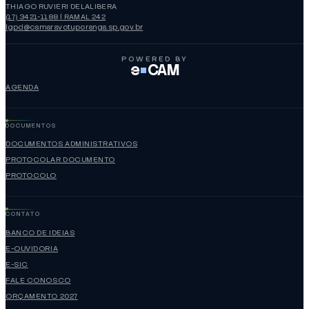
THIAGO RUVIERI DELALIBERA
(17) 3421-1188 | RAMAL 242
lgpd@camaravotuporanga.sp.gov.br
POWERED BY
e
CAM
AGENDA
DOCUMENTOS
DOCUMENTOS ADMINISTRATIVOS
PROTOCOLAR DOCUMENTO
PROTOCOLO
CONTATO
BANCO DE IDEIAS
E-OUVIDORIA
E-SIC
FALE CONOSCO
ORÇAMENTO 2027