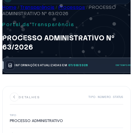
Home
/
Transparência
/
Processos
/
PROCESSO
ADMINISTRATIVO Nº 63/2026
Portal da Transparência
PROCESSO ADMINISTRATIVO Nº
63/2026
INFORMAÇÕES ATUALIZADAS EM
07/08/2026
DETALHES
TIPO · NÚMERO · STATUS
TIPO
PROCESSO ADMINISTRATIVO