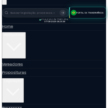
PORTAL DA TRANSPARÊNCIA
Busca no portal
ATUALIZADO EM TEMPO REAL
07/08/2026 06:25:40
Home
Institucional
Vereadores
Proposituras
Legislação