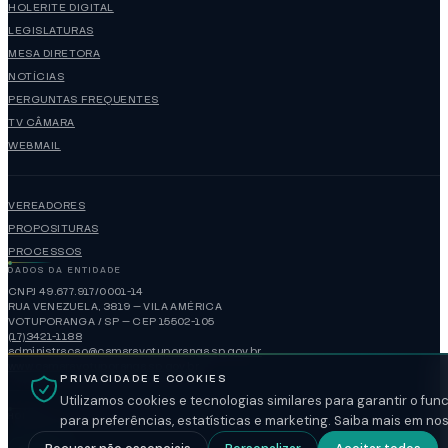
HOLERITE DIGITAL
LEGISLATURAS
MESA DIRETORA
NOTÍCIAS
PERGUNTAS FREQUENTES
TV CÂMARA
WEBMAIL
VEREADORES
PROPOSITURAS
PROCESSOS
DADOS DA ENTIDADE
CNPJ 49.677.917/0001-14
RUA VENEZUELA, 3819 — VILA AMÉRICA
VOTUPORANGA / SP — CEP 15502-105
(17)3421-1188
administracao@camaravotuporanga.sp.gov.br
www.camaravotuporanga.sp.gov.br
PRIVACIDADE E COOKIES
Utilizamos cookies e tecnologias similares para garantir o fu
HORÁRIO DE FUNCIONAMENTO
para preferências, estatísticas e marketing. Saiba mais em no