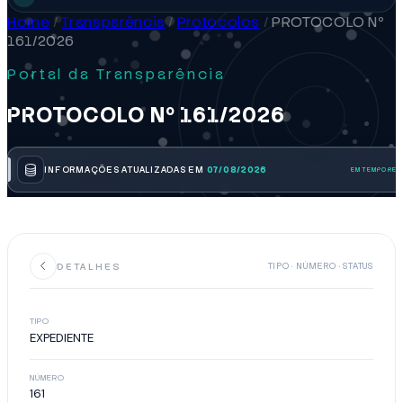
Home
/
Transparência
/
Protocolos
/
PROTOCOLO Nº
161/2026
Portal da Transparência
PROTOCOLO Nº 161/2026
INFORMAÇÕES ATUALIZADAS EM
07/08/2026
DETALHES
TIPO · NÚMERO · STATUS
TIPO
EXPEDIENTE
NÚMERO
161