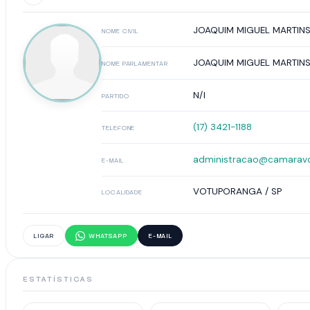
JOAQUIM MIGUEL MARTIN
NOME CIVIL
JOAQUIM MIGUEL MARTIN
NOME PARLAMENTAR
N/I
PARTIDO
(17) 3421-1188
TELEFONE
administracao@camaravo
E-MAIL
VOTUPORANGA / SP
LOCALIDADE
LIGAR
WHATSAPP
E-MAIL
ESTATÍSTICAS