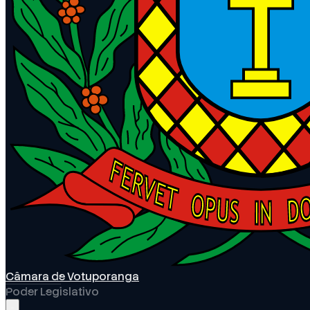
Câmara de Votuporanga
Poder Legislativo
Abrir menu