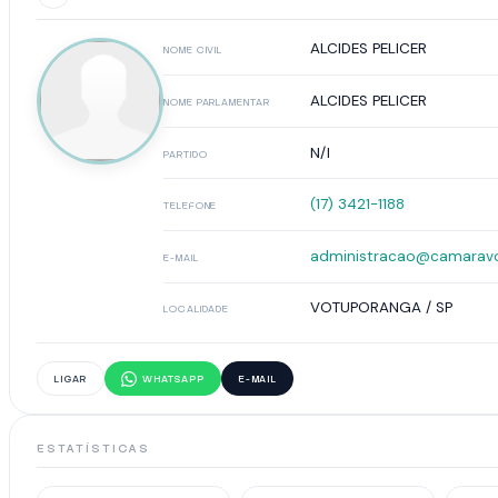
ALCIDES PELICER
NOME CIVIL
ALCIDES PELICER
NOME PARLAMENTAR
N/I
PARTIDO
(17) 3421-1188
TELEFONE
administracao@camaravo
E-MAIL
VOTUPORANGA / SP
LOCALIDADE
LIGAR
WHATSAPP
E-MAIL
ESTATÍSTICAS