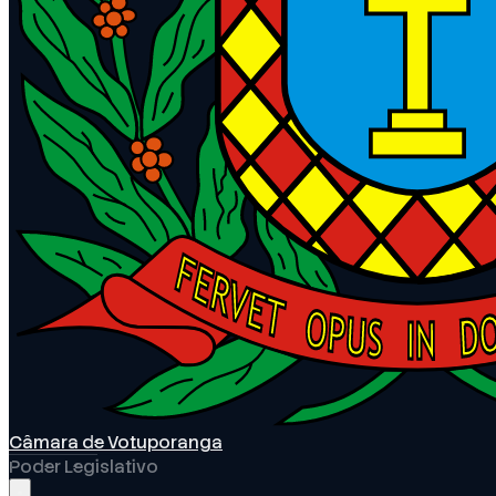
Câmara de Votuporanga
Poder Legislativo
Abrir menu