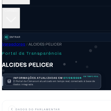
Contato
ENTRAR
Vereadores
/
ALCIDES PELICER
Portal da Transparência
ALCIDES PELICER
INFORMAÇÕES ATUALIZADAS EM
07/08/2026
O Portal da Câmara é atualizado em tempo real, conectado à base de
dados integrada.
DADOS DO PARLAMENTAR