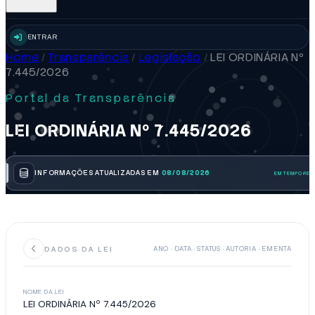
ENTRAR
Home
/
Transparência
/
Legislação
/
LEI ORDINÁRIA Nº
7.445/2026
Portal da Transparência
LEI ORDINÁRIA Nº 7.445/2026
INFORMAÇÕES ATUALIZADAS EM
08/08/2026
DADOS DA LEI
ANO · DATA · STATUS · AUTORIA · EMENTA
NOME DA LEI
LEI ORDINÁRIA Nº 7.445/2026