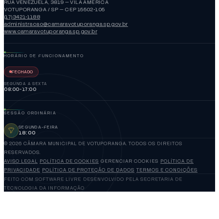
RUA VENEZUELA, 3819 — VILA AMÉRICA
VOTUPORANGA / SP — CEP 15502-105
(17)3421-1188
administracao@camaravotuporanga.sp.gov.br
www.camaravotuporanga.sp.gov.br
HORÁRIO DE FUNCIONAMENTO
FECHADO
SEGUNDA A SEXTA
08:00-17:00
SESSÃO ORDINÁRIA
SEGUNDA-FEIRA
18:00
© 2026 CÂMARA MUNICIPAL DE VOTUPORANGA. TODOS OS DIREITOS
RESERVADOS.
AVISO LEGAL
POLÍTICA DE COOKIES
GERENCIAR COOKIES
POLÍTICA DE
PRIVACIDADE
POLÍTICA DE PROTEÇÃO DE DADOS
TERMOS E CONDIÇÕES
FEITO COM SOFTWARE LIVRE
DESENVOLVIDO PELA SECRETARIA DE
TECNOLOGIA DA INFORMAÇÃO