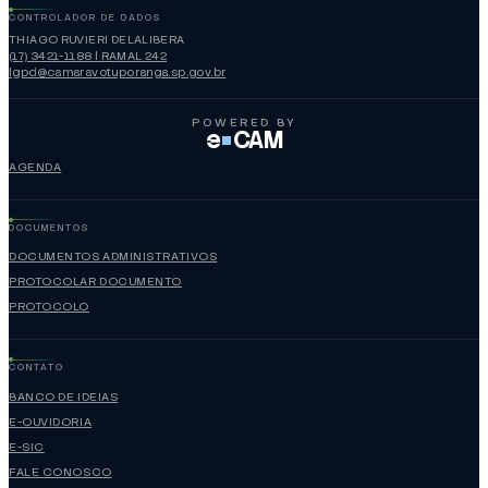
CONTROLADOR DE DADOS
THIAGO RUVIERI DELALIBERA
(17) 3421-1188 | RAMAL 242
lgpd@camaravotuporanga.sp.gov.br
POWERED BY
e
CAM
AGENDA
DOCUMENTOS
DOCUMENTOS ADMINISTRATIVOS
PROTOCOLAR DOCUMENTO
PROTOCOLO
CONTATO
BANCO DE IDEIAS
E-OUVIDORIA
E-SIC
FALE CONOSCO