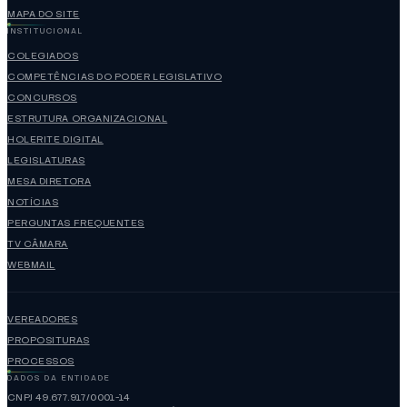
MAPA DO SITE
INSTITUCIONAL
COLEGIADOS
COMPETÊNCIAS DO PODER LEGISLATIVO
CONCURSOS
ESTRUTURA ORGANIZACIONAL
HOLERITE DIGITAL
LEGISLATURAS
MESA DIRETORA
NOTÍCIAS
PERGUNTAS FREQUENTES
TV CÂMARA
WEBMAIL
VEREADORES
PROPOSITURAS
PROCESSOS
DADOS DA ENTIDADE
CNPJ 49.677.917/0001-14