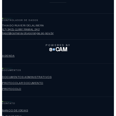
CONTROLADOR DE DADOS
THIAGO RUVIERI DELALIBERA
(17) 3421-1188 | RAMAL 242
lgpd@camaravotuporanga.sp.gov.br
POWERED BY
e
CAM
AGENDA
DOCUMENTOS
DOCUMENTOS ADMINISTRATIVOS
PROTOCOLAR DOCUMENTO
PROTOCOLO
CONTATO
BANCO DE IDEIAS