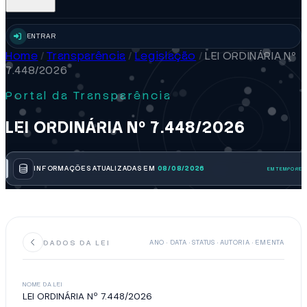
ENTRAR
Home
/
Transparência
/
Legislação
/
LEI ORDINÁRIA Nº
7.448/2026
Portal da Transparência
LEI ORDINÁRIA Nº 7.448/2026
INFORMAÇÕES ATUALIZADAS EM
08/08/2026
DADOS DA LEI
ANO · DATA · STATUS · AUTORIA · EMENTA
NOME DA LEI
LEI ORDINÁRIA Nº 7.448/2026