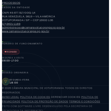
PROCESSOS
DADOS DA ENTIDADE
CNPJ 49.677.917/0001-14
RUA VENEZUELA, 3819 — VILA AMÉRICA
VOTUPORANGA / SP — CEP 15502-105
(17)3421-1188
administracao@camaravotuporanga.sp.gov.br
www.camaravotuporanga.sp.gov.br
HORÁRIO DE FUNCIONAMENTO
FECHADO
SEGUNDA A SEXTA
08:00-17:00
SESSÃO ORDINÁRIA
SEGUNDA-FEIRA
18:00
© 2026 CÂMARA MUNICIPAL DE VOTUPORANGA. TODOS OS DIREITOS
RESERVADOS.
AVISO LEGAL
POLÍTICA DE COOKIES
GERENCIAR COOKIES
POLÍTICA DE
PRIVACIDADE
POLÍTICA DE PROTEÇÃO DE DADOS
TERMOS E CONDIÇÕES
FEITO COM SOFTWARE LIVRE
DESENVOLVIDO PELA SECRETARIA DE
TECNOLOGIA DA INFORMAÇÃO