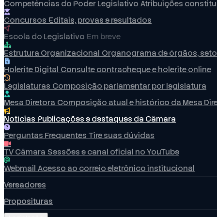
Competências do Poder Legislativo
Atribuições constit
Concursos
Editais, provas e resultados
Escola do Legislativo
Em breve
Estrutura Organizacional
Organograma de órgãos, seto
Holerite Digital
Consulte contracheque e holerite online
Legislaturas
Composição parlamentar por legislatura
Mesa Diretora
Composição atual e histórico da Mesa Dir
Notícias
Publicações e destaques da Câmara
Perguntas Frequentes
Tire suas dúvidas
TV Câmara
Sessões e canal oficial no YouTube
Webmail
Acesso ao correio eletrônico institucional
Vereadores
Proposituras