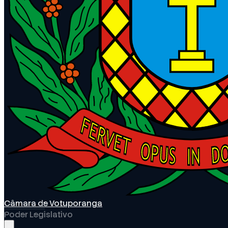
Câmara de Votuporanga
Poder Legislativo
Abrir menu