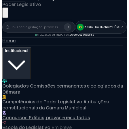
Poder Legislativo
Abrir menu
PORTAL DA TRANSPARÊNCIA
Busca no portal
ATUALIZADO EM TEMPO REAL
09/08/2026 08:38:57
Home
Institucional
Colegiados
Comissões permanentes e colegiados da
Câmara
Competências do Poder Legislativo
Atribuições
constitucionais da Câmara Municipal
Concursos
Editais, provas e resultados
Escola do Legislativo
Em breve