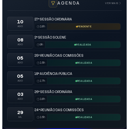
AGENDA
VER MAIS
27ª SESSÃO ORDINÁRIA
10
18h
AGO
PENDENTE
2ª SESSÃO SOLENE
08
9h
AGO
REALIZADA
25ª REUNIÃO DAS COMISSÕES
05
15h
AGO
REALIZADA
18ª AUDIÊNCIA PÚBLICA
05
17h
AGO
REALIZADA
26ª SESSÃO ORDINÁRIA
03
18h
AGO
REALIZADA
24ª REUNIÃO DAS COMISSÕES
29
15h
JUL
REALIZADA